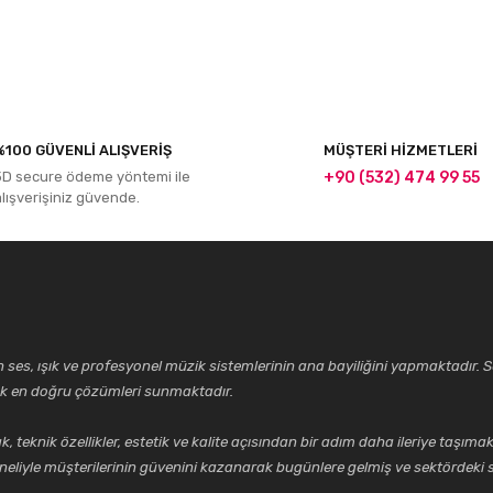
r konularda yetersiz gördüğünüz noktaları öneri formunu kullanarak tarafım
%100 GÜVENLİ ALIŞVERİŞ
MÜŞTERİ HİZMETLERİ
Bu ürüne ilk yorumu siz yapın!
3D secure ödeme yöntemi ile
+90 (532) 474 99 55
alışverişiniz güvende.
Yorum Yaz
ses, ışık ve profesyonel müzik sistemlerinin ana bayiliğini yapmaktadır. Se
cek en doğru çözümleri sunmaktadır.
k özellikler, estetik ve kalite açısından bir adım daha ileriye taşımak 
Gönder
neliyle müşterilerinin güvenini kazanarak bugünlere gelmiş ve sektördeki s