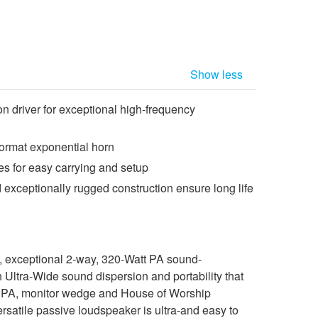
Show less
on driver for exceptional high-frequency
format exponential horn
s for easy carrying and setup
exceptionally rugged construction ensure long life
 exceptional 2-way, 320-Watt PA sound-
 Ultra-Wide sound dispersion and portability that
ble PA, monitor wedge and House of Worship
rsatile passive loudspeaker is ultra-and easy to