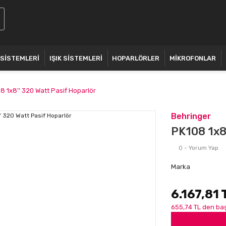
 SİSTEMLERİ
IŞIK SİSTEMLERİ
HOPARLÖRLER
MİKROFONLAR
8 1x8'' 320 Watt Pasif Hoparlör
Behringer
PK108 1x8'
0 - Yorum Yap
Marka
6.167,81 
655,74 TL den baş