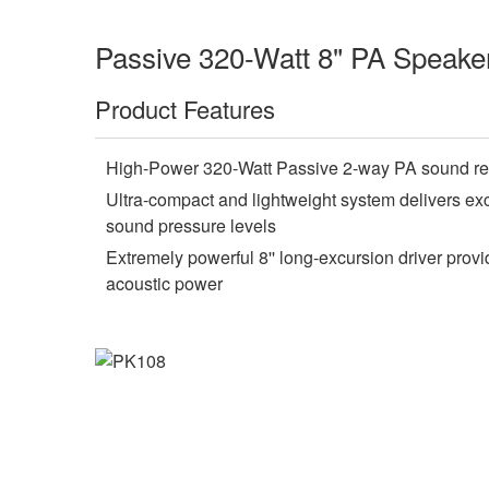
Passive 320-Watt 8" PA Speake
Product Features
High-Power 320-Watt Passive 2-way PA sound re
Ultra-compact and lightweight system delivers ex
sound pressure levels
Extremely powerful 8'' long-excursion driver prov
acoustic power