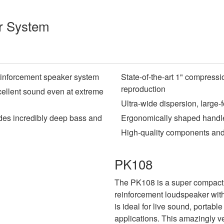
r System
inforcement speaker system
State-of-the-art 1" compressi
reproduction
cellent sound even at extreme
Ultra-wide dispersion, large-
ides incredibly deep bass and
Ergonomically shaped handle
High-quality components and 
PK108
The PK108 is a super compact,
reinforcement loudspeaker with
is ideal for live sound, porta
applications. This amazingly ve