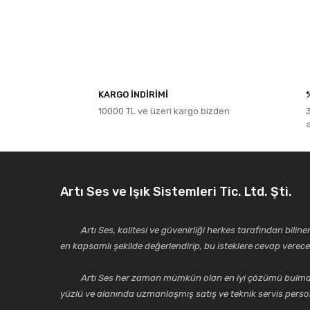
Bu ürünün fiyat bilgisi, resim, ürün açıklamalarında ve diğe
Görüş ve önerileriniz için teşekkür ederiz.
KARGO İNDİRİMİ
10000 TL ve üzeri kargo bizden
Ürün resmi kalitesiz, bozuk veya görüntülenemiyor.
Ürün açıklamasında eksik bilgiler bulunuyor.
Ürün bilgilerinde hatalar bulunuyor.
Ürün fiyatı diğer sitelerden daha pahalı.
Artı Ses ve Işık Sistemleri Tic. Ltd. Şti.
Bu ürüne benzer farklı alternatifler olmalı.
Artı Ses, kalitesi ve güvenirliği herkes tarafından bilinen 
en kapsamlı şekilde değerlendirip, bu isteklere cevap vere
Artı Ses her zaman mümkün olan en iyi çözümü bulmak, tekni
yüzlü ve alanında uzmanlaşmış satış ve teknik servis perso