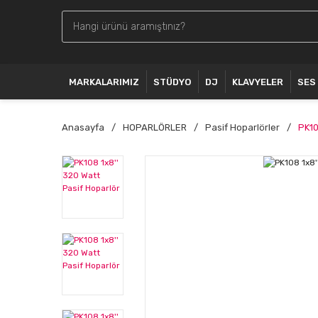
MARKALARIMIZ
STÜDYO
DJ
KLAVYELER
SES
Anasayfa
HOPARLÖRLER
Pasif Hoparlörler
PK10