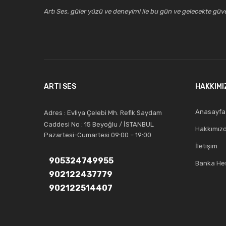
Artı Ses, güler yüzü ve deneyimi ile bu gün ve gelecekte güven
ARTI SES
HAKKIMI
Anasayfa
Adres : Evliya Çelebi Mh. Refik Saydam
Caddesi No : 15 Beyoğlu / İSTANBUL
Hakkımız
Pazartesi-Cumartesi 09:00 – 19:00
İletişim
905324749955
Banka Hes
902122437779
902122514407