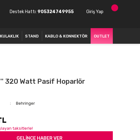
Destek Hattı:
905324749955
Giriş Yap
KULAKLIK
STAND
KABLO & KONNEKTÖR
OUTLET
' 320 Watt Pasif Hoparlör
Behringer
TL
layan taksitlerle!
GELİNCE HABER VER