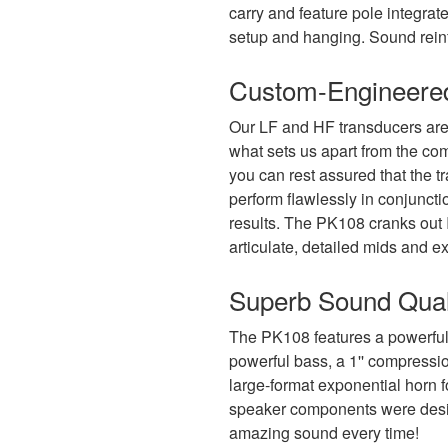
carry and feature pole integrat
setup and hanging. Sound rein
Custom-Engineere
Our LF and HF transducers are d
what sets us apart from the co
you can rest assured that the 
perform flawlessly in conjuncti
results. The PK108 cranks out 
articulate, detailed mids and e
Superb Sound Qual
The PK108 features a powerful 
powerful bass, a 1'' compressi
large-format exponential horn 
speaker components were desig
amazing sound every time!