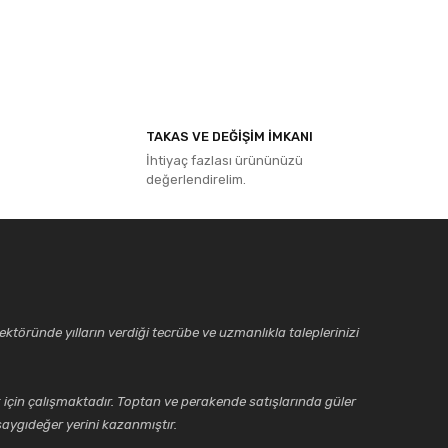
ıza iletebilirsiniz.
TAKAS VE DEĞİŞİM İMKANI
İhtiyaç fazlası ürününüzü
değerlendirelim.
ktöründe yılların verdiği tecrübe ve uzmanlıkla taleplerinizi
için çalışmaktadır. Toptan ve perakende satışlarında güler
aygıdeğer yerini kazanmıştır.