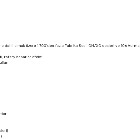
o dahil olmak üzere 1,700'den fazla Fabrika Sesi, GM/XG sesleri ve 106 Vurmal
ı, rotary hoparlör efekti
ulları
etler
eleri)
u)