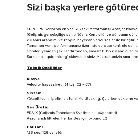
Sizi başka yerlere götür
KORG, Pa-Serisi'nin en yeni Yüksek Performanslı Aranjör klavy
(Gelişmiş gerçekçiliğe sahip Nüans Kontrollü) ve dünyanın dört 
kullanıcı arabirimi ve zengin, heyecan verici sesler ile birleşti
Tamamen yeni, performansınız üzerinde yaratıcı kontrole sahip o
ritimleri yeniden şekillendirmeden, sayısız DJ'in kullandığı en r
Şarkısına 'liquid mixing' ekleyebilirsiniz. Müzikalitenizin sınırların
Teknik Özellikler
Klavye
Velocity hassasiyetli 61 tuş (C2 – C7)
Sistem
Yükseltilebilir işletim sistemi, Multitasking, Çalarken yükleme 
Ses Üretici
EDS-X (Gelişmiş Tanımlama Synthesis – eXpanded)
Rezonanslı filtreler, her bir Ses için 3-band EQ
Polifoni
128 ses, 128 osilatör