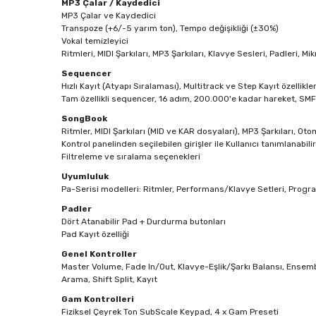
MP3 Çalar / Kaydedici
MP3 Çalar ve Kaydedici
Transpoze (+6/-5 yarım ton), Tempo değişikliği (±30%)
Vokal temizleyici
Ritmleri, MIDI Şarkıları, MP3 Şarkıları, Klavye Sesleri, Padleri,
Sequencer
Hızlı Kayıt (Atyapı Sıralaması), Multitrack ve Step Kayıt özellikle
Tam özellikli sequencer, 16 adım, 200.000'e kadar hareket, SMF
SongBook
Ritmler, MIDI Şarkıları (MID ve KAR dosyaları), MP3 Şarkıları, O
Kontrol panelinden seçilebilen girişler ile Kullanıcı tanımlanabili
Filtreleme ve sıralama seçenekleri
Uyumluluk
Pa-Serisi modelleri: Ritmler, Performans/Klavye Setleri, Programl
Padler
Dört Atanabilir Pad + Durdurma butonları
Pad Kayıt özelliği
Genel Kontroller
Master Volume, Fade In/Out, Klavye-Eşlik/Şarkı Balansı, Ensemb
Arama, Shift Split, Kayıt
Gam Kontrolleri
Fiziksel Çeyrek Ton SubScale Keypad, 4 x Gam Preseti