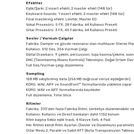
Efektler
Eşlik/Şarkı: 2 insert efekti; 2 master efekt (148 tür)
Keyboard Sounds: 1 insert efekti; 2 master efekt (148 tür)
Final mastering efekti: Limiter, Master EQ
Vokal Prosesörü: 5 FX, 28 Fabrika, 64 Kullanıcı Preseti
Gitar Prosesörü: 3 FX, 45 Fabrika, 64 Kullanıcı Preseti
Sesler / Vurmalı Çalgılar
Fabrika: Damper ve gövde rezonansı olan multilayer Stereo Pian
Kullanıcı: 512 Ses, 256 Vurmalı Çalgı
Dijital Drawbars: 9 çekim, percussion, tuşa basma/çekme, sızınt
DNC (Tanımlanmış Nüans Kontrolü) Teknolojisi, Doğal Ortam Dav
Full Ses/Vurmalı çalgı düzenleme
Sampling
128 MB sıkıştırılmış data (256 MB doğrusal veriye eşdeğerdir);
KORG, WAV, AIFF ve SoundFont™ formatlarında yükleme yapar
KORG, WAV ve AIFF formatlarında kaydeder
Full düzenleme, Time Slice
Ritmler
Fabrika: 370'den fazla Fabrika Ritmi, serbetçe düzenlenebilir s
Kullanıcı: Kullanıcı ve Direct bankaları dahil 1,152 konum
Ritm başına Sekiz eşlik track, 4 Klavye Seti, 4 Pad;
Her Ritmin kendi Ritm Ayarları (Sesler ve Düzenleyici parametr
Gitar Modu 2, Paralel ve Sabit NTT (Nota Transpozisyion Tablos