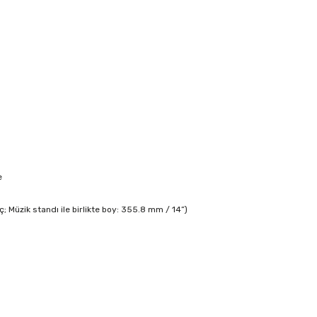
e
; Müzik standı ile birlikte boy: 355.8 mm / 14”)