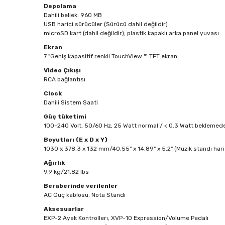
Depolama
Dahili bellek: 960 MB
USB harici sürücüler (Sürücü dahil değildir)
microSD kart (dahil değildir); plastik kapaklı arka panel yuvası
Ekran
7 "Geniş kapasitif renkli TouchView ™ TFT ekran
Video Çıkışı
RCA bağlantısı
Clock
Dahili Sistem Saati
Güç tüketimi
100-240 Volt, 50/60 Hz, 25 Watt normal / < 0.3 Watt beklemed
Boyutları (E x D x Y)
1030 x 378.3 x 132 mm/40.55" x 14.89" x 5.2" (Müzik standı hariç
Ağırlık
9.9 kg/21.82 lbs
Beraberinde verilenler
AC Güç kablosu, Nota Standı
Aksesuarlar
EXP-2 Ayak Kontrollerı, XVP-10 Expression/Volume Pedalı