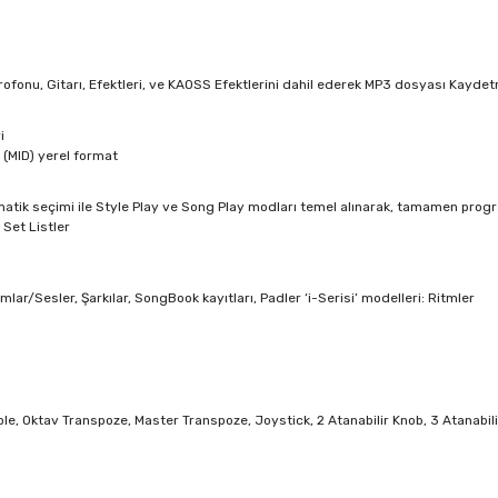
 Mikrofonu, Gitarı, Efektleri, ve KAOSS Efektlerini dahil ederek MP3 dosyası Kayde
ri
 (MID) yerel format
tomatik seçimi ile Style Play ve Song Play modları temel alınarak, tamamen progr
r Set Listler
ar/Sesler, Şarkılar, SongBook kayıtları, Padler ‘i-Serisi’ modelleri: Ritmler
le, Oktav Transpoze, Master Transpoze, Joystick, 2 Atanabilir Knob, 3 Atanabil