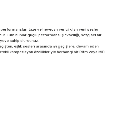
erformansları taze ve heyecan verici kılan yeni sesler
ur. Tüm bunlar güçlü performans işlevselliği, sezgisel bir
avyeye sahip olursunuz.
çişten, eşlik sesleri arasında iyi geçişlere, devam eden
stekli kompozisyon özellikleriyle herhangi bir Ritm veya MIDI