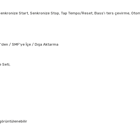
, Senkronize Start, Senkronize Stop, Tap Tempo/Reset, Bass'ı ters çevirme, Oto
'den / SMF'ye İçe / Dışa Aktarma
e Seti,
i
görüntülenebilir