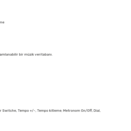
tme
amlanabilir bir müzik veritabanı.
ir Switche, Tempo +/-, Tempo kitleme; Metronom On/Off, Dial,