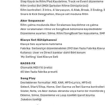
Step Kaydı ile Ritm/Pad Kaydetme, Track ve Event düzenleme
Ritm üretici Bot (MIDI Şarkıdan Ritme Dönüştürücü)
Ritm kontrolleri: 3 Intro, 4 Varyasyon, 4 Atak, Break, 3 Ending
Snare & Kick Designation, Klavye set moduna Ritm
Akor Sequencer
Ritm çalma modunda Akor Sıralaması kaydetme ve çalma
Akor sıralamaları ritme ve SongBook bölümüne kaydedilebilir
Düzenleme ayarları: Silme, Ritm/SongBook'tan kopyalama, SMF
Klavye Set Kütüphanesi
Klavye Ses ayarlarını hatırlama
Fabrika: Serbestçe düzenlenebilen 290'dan fazla Fabrika Klavy
Kullanıcı: User ve Direct banklar dahil 864 konum
‘My Setting’ özel Klavye Seti
KAOSS FX
Otomatik MIDI FX üretici
65'den fazla fabrika preseti
Song Play
Desteklenen formatlar: MID, KAR, MP3+Lyrics, MP3+G
Select, Start/Stop, Home, Geri Sarma ve İleri Sarma kontroller
Sözler, Nota, ve Akor datası ekranda veya harici bir monitörde 
Ekleme, Silme, Düzenleme ve Loop özellikli işaret koyma
Jukebox özelliği