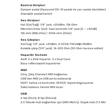
Kontrol Girişleri
Damper pedal (Opsiyonel DS-1H pedalı ile yarı-pedal destekler
Atanabilir pedal/switch
Ses Girişleri
Hat (Sol/Sağ): 1/4” jack, +20dBm, 12k Ohm
Mikrofon/Gitar (Sol): Gain kontrollü 1/4” jack (0 — +40dB)
12k ohm (Mikrofon) / 500k ohm (Gitar)
Ses Çıkışları
Sol/Sağ, 1/4” jack, +21dBm, 0.003% THD+N@+18dBm
Kulaklık çıkışı (1/4” jack), 16-200 Ohm (50 Ohm tavsiye edilen)
Hoparlör Sistemi
Amfi: 2 x 25W Hoparlör: 2 x Dual Cone
Bass reflex kabinli hoparlörler
MIDI
Giriş, Çıkış Standart MIDI bağlantısı
USB'den MIDI'ye USB portu kullanarak
HOST: hafıza ve kontroller, DEVICE: kişisel bilgisayarlar
Sekiz kullanıcı tanımlı MIDI Ayarı
USB
A tipi (Host), B tipi (Device)
2.0 Yüksek-hızlı bağlantılar için (480 Mbit/s). Düşük-hızlı (1.5 Mbi