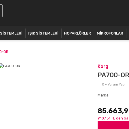
 SİSTEMLERİ
IŞIK SİSTEMLERİ
HOPARLÖRLER
MİKROFONLAR
0-OR
Korg
PA700-O
0 - Yorum Yap
Marka
85.663,9
9.107,51 TL den ba