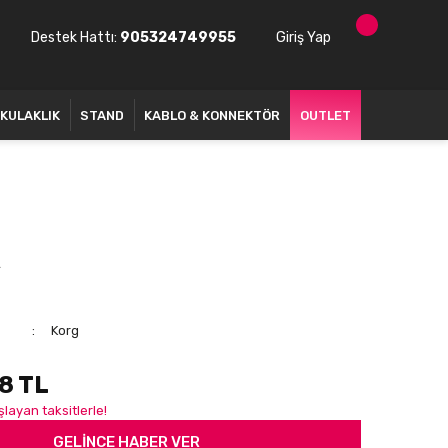
Destek Hattı:
905324749955
Giriş Yap
KULAKLIK
STAND
KABLO & KONNEKTÖR
OUTLET
R
Korg
8 TL
şlayan taksitlerle!
GELİNCE HABER VER