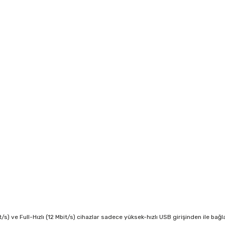
)
t/s) ve Full-Hızlı (12 Mbit/s) cihazlar sadece yüksek-hızlı USB girişinden ile bağla