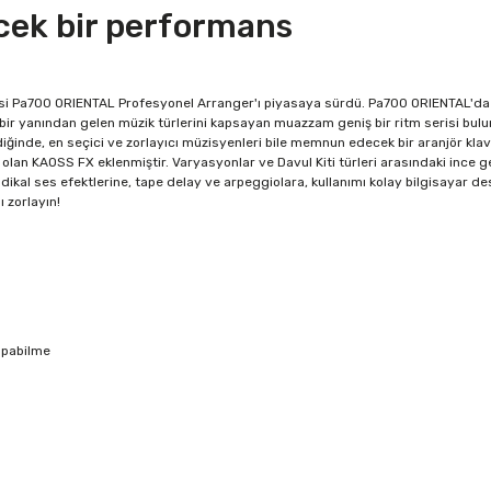
ecek bir performans
esi Pa700 ORIENTAL Profesyonel Arranger'ı piyasaya sürdü. Pa700 ORIENTAL'da p
bir yanından gelen müzik türlerini kapsayan muazzam geniş bir ritm serisi bulun
rildiğinde, en seçici ve zorlayıcı müzisyenleri bile memnun edecek bir aranjör kl
lan KAOSS FX eklenmiştir. Varyasyonlar ve Davul Kiti türleri arasındaki ince ge
adikal ses efektlerine, tape delay ve arpeggiolara, kullanımı kolay bilgisayar de
ı zorlayın!
yapabilme