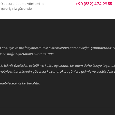
3D secure ödeme yöntemi ile
+90 (532) 474 99 55
alışverişiniz güvende.
Yorum Yaz
ses, ışık ve profesyonel müzik sistemlerinin ana bayiliğini yapmaktadır. Se
cek en doğru çözümleri sunmaktadır.
k özellikler, estetik ve kalite açısından bir adım daha ileriye taşımak 
Gönder
neliyle müşterilerinin güvenini kazanarak bugünlere gelmiş ve sektördeki s
ebileceğiniz bir tercihtir.