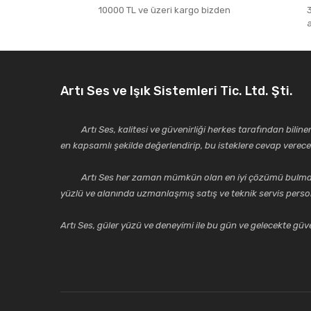
10000 TL ve üzeri kargo bizden
Ürün resmi kalitesiz, bozuk veya görüntülenemiyor.
Ürün açıklamasında eksik bilgiler bulunuyor.
Ürün bilgilerinde hatalar bulunuyor.
Ürün fiyatı diğer sitelerden daha pahalı.
Artı Ses ve Işık Sistemleri Tic. Ltd. Şti.
Bu ürüne benzer farklı alternatifler olmalı.
Artı Ses, kalitesi ve güvenirliği herkes tarafından bilinen 
en kapsamlı şekilde değerlendirip, bu isteklere cevap vere
Artı Ses her zaman mümkün olan en iyi çözümü bulmak, tekni
yüzlü ve alanında uzmanlaşmış satış ve teknik servis perso
Artı Ses, güler yüzü ve deneyimi ile bu gün ve gelecekte güven