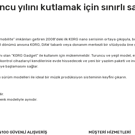
u yılını kutlamak için sınırlı s
mobilite” imkânları getiren 2008'deki ilk KORG nano serisinin ortaya çıkışıyla, b
l dönümü anısına KORG, DAW tabanlı veya donanım merkezli bir stüdyoda öne çı
 olan “KORG Gadget” ile kullanım için mükemmeldir. Turuncu ve yeşil model, ele
li kontrol cihazlarıyl kendilerinie evde hissedecek ve yeni bir yazılım paketi ve i
eye başlamasını sağlar.
sürüm modelleri ile ideal bir müzik prodüksiyon sisteminin keyfini çıkarın.
ir.
renk modeliyle aynıdır.
r konularda yetersiz gördüğünüz noktaları öneri formunu kullanarak tarafım
%100 GÜVENLİ ALIŞVERİŞ
MÜŞTERİ HİZMETLERİ
Bu ürüne ilk yorumu siz yapın!