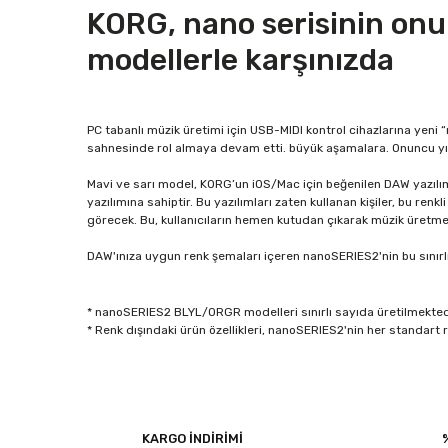
KORG, nano serisinin onunc
modellerle karşınızda
PC tabanlı müzik üretimi için USB-MIDI kontrol cihazlarına yeni “
sahnesinde rol almaya devam etti. büyük aşamalara. Onuncu yı
Mavi ve sarı model, KORG’un iOS/Mac için beğenilen DAW yazılımı
yazılımına sahiptir. Bu yazılımları zaten kullanan kişiler, bu renk
görecek. Bu, kullanıcıların hemen kutudan çıkarak müzik üretm
DAW'ınıza uygun renk şemaları içeren nanoSERIES2'nin bu sınırlı 
* nanoSERIES2 BLYL/ORGR modelleri sınırlı sayıda üretilmekted
* Renk dışındaki ürün özellikleri, nanoSERIES2'nin her standart 
Bu ürünün fiyat bilgisi, resim, ürün açıklamalarında ve diğe
Görüş ve önerileriniz için teşekkür ederiz.
KARGO İNDİRİMİ