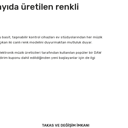
ayıda üretilen renkli
u basit, taşınabilir kontrol cihazları ev stüdyolarından her müzik
kan iki canlı renk modelini duyurmaktan mutluluk duyar.
ktronik müzik üreticileri tarafından kullanılan popüler bir DAW
ndirim kuponu dahil edildiğinden yeni başlayanlar için de ilgi
ıza iletebilirsiniz.
TAKAS VE DEĞİŞİM İMKANI