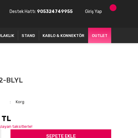
Destek Hattı:
905324749955
Giriş Yap
ULAKLIK
STAND
KABLO & KONNEKTÖR
OUTLET
2-BLYL
Korg
 TL
layan taksitlerle!
SEPETE EKLE