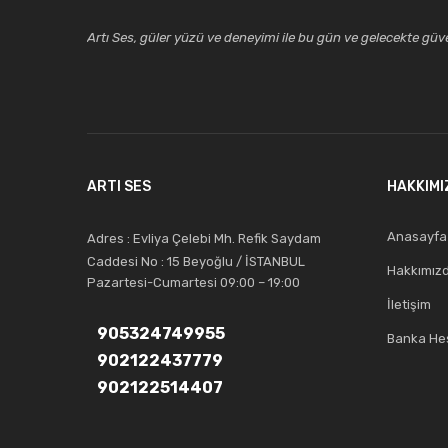
Artı Ses, güler yüzü ve deneyimi ile bu gün ve gelecekte güven
ARTI SES
HAKKIMI
Anasayfa
Adres : Evliya Çelebi Mh. Refik Saydam
Caddesi No : 15 Beyoğlu / İSTANBUL
Hakkımız
Pazartesi-Cumartesi 09:00 – 19:00
İletişim
905324749955
Banka Hes
902122437779
902122514407