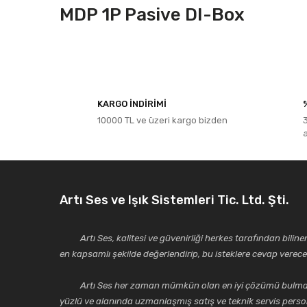
MDP 1P Pasive DI-Box
Bu ürünün fiyat bilgisi, resim, ürün açıklamalarında ve diğe
Görüş ve önerileriniz için teşekkür ederiz.
KARGO İNDİRİMİ
10000 TL ve üzeri kargo bizden
Ürün resmi kalitesiz, bozuk veya görüntülenemiyor.
Ürün açıklamasında eksik bilgiler bulunuyor.
Ürün bilgilerinde hatalar bulunuyor.
Ürün fiyatı diğer sitelerden daha pahalı.
Artı Ses ve Işık Sistemleri Tic. Ltd. Şti.
Bu ürüne benzer farklı alternatifler olmalı.
Artı Ses, kalitesi ve güvenirliği herkes tarafından bilinen 
en kapsamlı şekilde değerlendirip, bu isteklere cevap vere
Artı Ses her zaman mümkün olan en iyi çözümü bulmak, tekni
yüzlü ve alanında uzmanlaşmış satış ve teknik servis perso