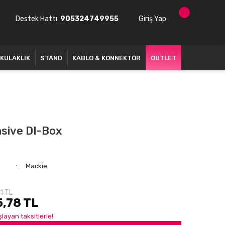
Destek Hattı:
905324749955
Giriş Yap
KULAKLIK
STAND
KABLO & KONNEKTÖR
OUTLET
sive DI-Box
Mackie
1 TL
5,78 TL
layan taksitlerle!