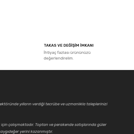
ıza iletebilirsiniz.
TAKAS VE DEĞİŞİM İMKANI
İhtiyaç fazlası ürününüzü
değerlendirelim.
ktöründe yılların verdiği tecrübe ve uzmanlıkla taleplerinizi
için çalışmaktadır. Toptan ve perakende satışlarında güler
aygıdeğer yerini kazanmıştır.