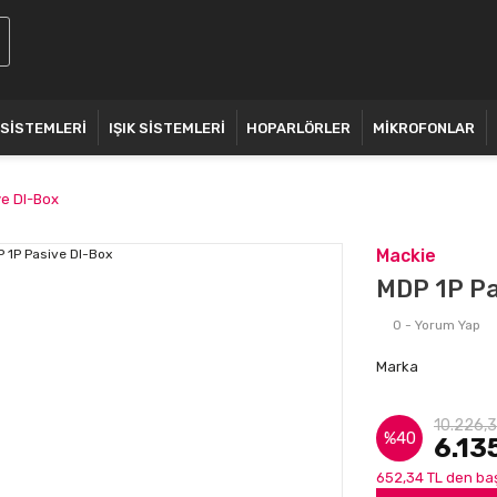
 SİSTEMLERİ
IŞIK SİSTEMLERİ
HOPARLÖRLER
MİKROFONLAR
e DI-Box
Mackie
MDP 1P Pa
0 - Yorum Yap
Marka
10.226,3
%40
6.13
652,34 TL den baş