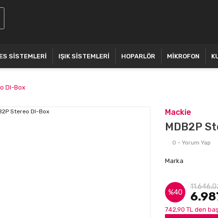
ES SİSTEMLERİ
IŞIK SİSTEMLERİ
HOPARLÖR
MİKROFON
K
o DI-Box
Mackie
MDB2P St
0 - Yorum Yap
Marka
11.646,0
%40
6.98
742,90 TL den baş