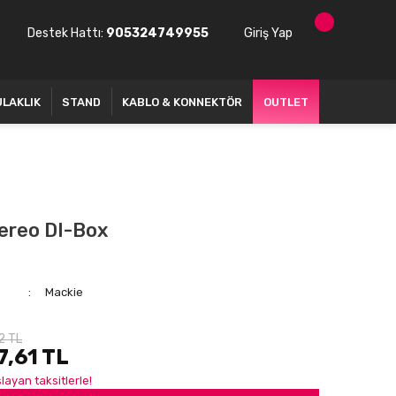
Destek Hattı:
905324749955
Giriş Yap
ULAKLIK
STAND
KABLO & KONNEKTÖR
OUTLET
ereo DI-Box
Mackie
2 TL
7,61 TL
layan taksitlerle!