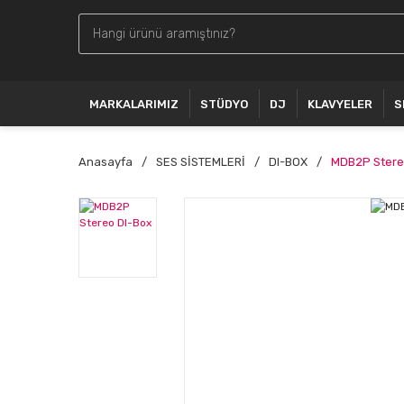
MARKALARIMIZ
STÜDYO
DJ
KLAVYELER
S
Anasayfa
SES SİSTEMLERİ
DI-BOX
MDB2P Stere