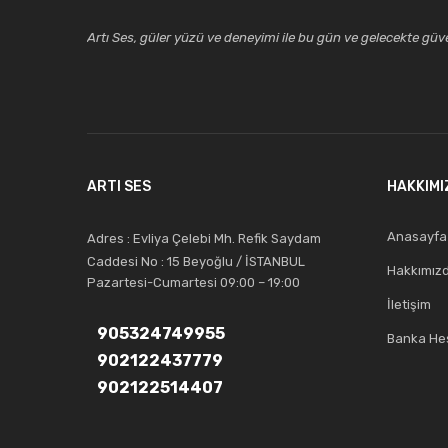
Artı Ses, güler yüzü ve deneyimi ile bu gün ve gelecekte güven
ARTI SES
HAKKIMI
Anasayfa
Adres : Evliya Çelebi Mh. Refik Saydam
Caddesi No : 15 Beyoğlu / İSTANBUL
Hakkımız
Pazartesi-Cumartesi 09:00 – 19:00
İletişim
905324749955
Banka Hes
902122437779
902122514407