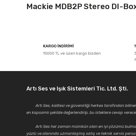
Mackie MDB2P Stereo DI-Bo
Bu ürünün fiyat bilgisi, resim, ürün açıklamalarında ve diğe
Görüş ve önerileriniz için teşekkür ederiz.
KARGO İNDİRİMİ
10000 TL ve üzeri kargo bizden
Ürün resmi kalitesiz, bozuk veya görüntülenemiyor.
Ürün açıklamasında eksik bilgiler bulunuyor.
Ürün bilgilerinde hatalar bulunuyor.
Ürün fiyatı diğer sitelerden daha pahalı.
Artı Ses ve Işık Sistemleri Tic. Ltd. Şti.
Bu ürüne benzer farklı alternatifler olmalı.
Artı Ses, kalitesi ve güvenirliği herkes tarafından bilinen 
en kapsamlı şekilde değerlendirip, bu isteklere cevap vere
Artı Ses her zaman mümkün olan en iyi çözümü bulmak, tekni
yüzlü ve alanında uzmanlaşmış satış ve teknik servis perso