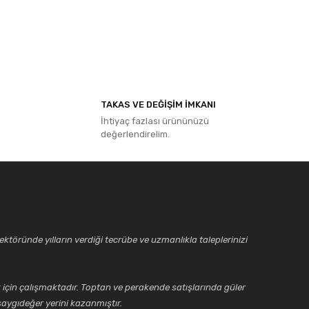
ıza iletebilirsiniz.
TAKAS VE DEĞİŞİM İMKANI
İhtiyaç fazlası ürününüzü
değerlendirelim.
ktöründe yılların verdiği tecrübe ve uzmanlıkla taleplerinizi
için çalışmaktadır. Toptan ve perakende satışlarında güler
aygıdeğer yerini kazanmıştır.