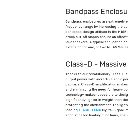
Bandpass Enclosu
Bandpass enclosures are extremely ef
frequency range by increasing the aco
bandpass design utilised in the M15B
steep cut-off slopes ensure an effecti
loudspeakers. A typical application c
extension for one, or two MILAN Series
Class-D - Massive
Thanks to our revolutionary Class-D a
output power with incredible sonic pe
package. Class-D amplification makes a
and eliminating the need for heavy p
technology makes it possible to desig
significantly lighter in weight than th
protecting the environment. The ligh
leading
KLARK TEKNIK
Digital Signal 
sophisticated limiting functions, ensu