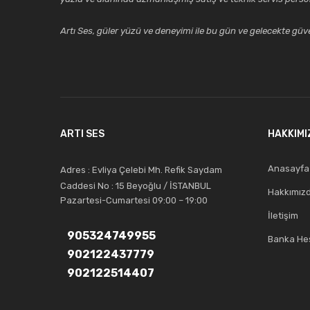
Artı Ses, güler yüzü ve deneyimi ile bu gün ve gelecekte güven
ARTI SES
HAKKIMI
Anasayfa
Adres : Evliya Çelebi Mh. Refik Saydam
Caddesi No : 15 Beyoğlu / İSTANBUL
Hakkımız
Pazartesi-Cumartesi 09:00 – 19:00
İletişim
905324749955
Banka Hes
902122437779
902122514407