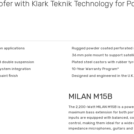
r with Klark Teknik Technology for Po
n applications
Rugged powder coated perforated s
36 mm pole mount to support satell
nd double suspension
Plated steel castors with rubber ty
system integration
10-Year Warranty Program*
aint finish
Designed and engineered in the U.K.
MILAN M15B
The 2,200-Watt MILAN M15B is a power
maximum bass extension for both port
inputs are equipped with balanced, c
control, making them ideal for a wide
impedance microphones, guitars and