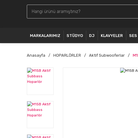
MARKALARIMIZ
STÜDYO
DJ
KLAVYELER
SES
Anasayfa
HOPARLÖRLER
Aktif Subwooferlar
M1