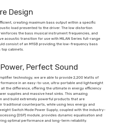
re Design
ficient, creating maximum bass output within a specific
ustic load presented to the driver. The low distortion
 reinforces the bass musical instrument frequencies, and
ve acoustic transition for use with MILAN Series full-range
ould consist of an M15B providing the low-frequency bass
 top cabinets.
 Power, Perfect Sound
mplifier technology, we are able to provide 2,200 Watts of
rformance in an easy-to-use, ultra-portable and lightweight
ll the difference, offering the ultimate in energy efficiency
ower supplies and massive heat sinks. This amazing
n and build extremely powerful products that are
eir traditional counterparts, while using less energy and
tweight Switch Mode Power Supply, coupled with the industry-
Processing (DSP) module, provides dynamic equalisation and
ring optimal performance and long-term reliability.