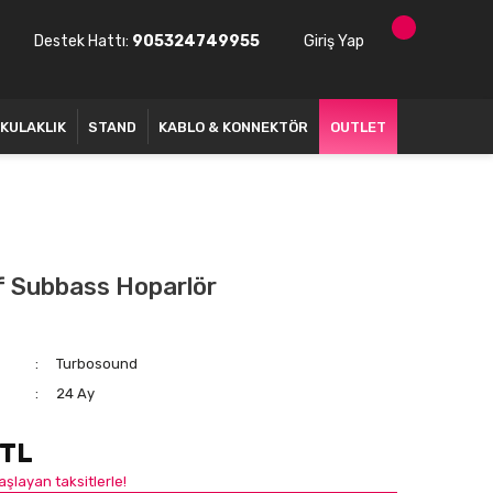
Destek Hattı:
905324749955
Giriş Yap
KULAKLIK
STAND
KABLO & KONNEKTÖR
OUTLET
f Subbass Hoparlör
Turbosound
24 Ay
 TL
şlayan taksitlerle!