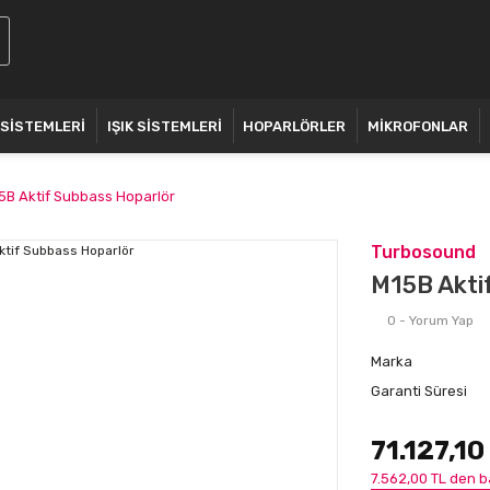
 SİSTEMLERİ
IŞIK SİSTEMLERİ
HOPARLÖRLER
MİKROFONLAR
5B Aktif Subbass Hoparlör
Turbosound
M15B Akti
0 - Yorum Yap
Marka
Garanti Süresi
71.127,10
7.562,00 TL den ba