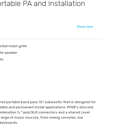
rtable PA and Installation
Show less
teel mesh grille
ite speaker
res
ed portable band pass 15" subwoofer that is designed for
able and permanent install applications. M15B’s discrete
ombination ¼ " jack/XLR connectors and a shared Level
 range of music sources, from mixing consoles, low
 keyboards.