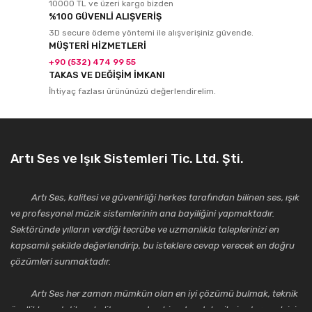
10000 TL ve üzeri kargo bizden
%100 GÜVENLİ ALIŞVERİŞ
3D secure ödeme yöntemi ile alışverişiniz güvende.
MÜŞTERİ HİZMETLERİ
+90 (532) 474 99 55
TAKAS VE DEĞİŞİM İMKANI
İhtiyaç fazlası ürününüzü değerlendirelim.
Artı Ses ve Işık Sistemleri Tic. Ltd. Şti.
Artı Ses, kalitesi ve güvenirliği herkes tarafından bilinen ses, ışık
ve profesyonel müzik sistemlerinin ana bayiliğini yapmaktadır.
Sektöründe yılların verdiği tecrübe ve uzmanlıkla taleplerinizi en
kapsamlı şekilde değerlendirip, bu isteklere cevap verecek en doğru
çözümleri sunmaktadır.
Artı Ses her zaman mümkün olan en iyi çözümü bulmak, teknik
özellikler, estetik ve kalite açısından bir adım daha ileriye taşımak için