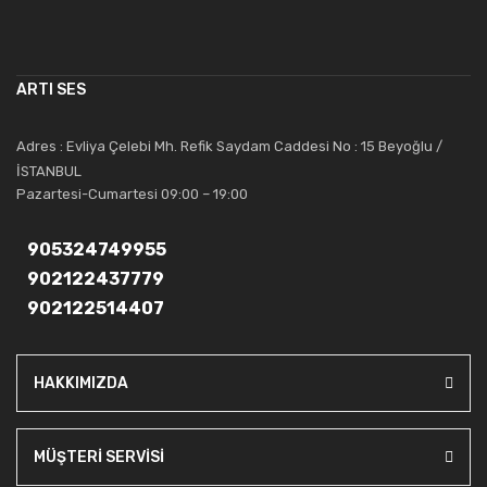
çalışmaktadır. Toptan ve perakende satışlarında güler yüzlü ve
alanında uzmanlaşmış satış ve teknik servis personeliyle
müşterilerinin güvenini kazanarak bugünlere gelmiş ve sektördeki
ARTI SES
saygıdeğer yerini kazanmıştır.
Artı Ses, güler yüzü ve deneyimi ile bu gün ve gelecekte
Adres : Evliya Çelebi Mh. Refik Saydam Caddesi No : 15 Beyoğlu /
güvenebileceğiniz bir tercihtir.
İSTANBUL
Pazartesi-Cumartesi 09:00 – 19:00
905324749955
902122437779
902122514407
HAKKIMIZDA
MÜŞTERİ SERVİSİ