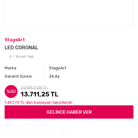
StageArt
LED CORONAL
0 - Yorum Yap
Marka
StageArt
Garanti Süresi
24 Ay
22.852,08 TL
%40
13.711,25 TL
1.457,73 TL den başlayan taksitlerle!
GELİNCE HABER VER