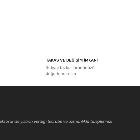
ıza iletebilirsiniz.
TAKAS VE DEĞİŞİM İMKANI
İhtiyaç fazlası ürününüzü
değerlendirelim.
ktöründe yılların verdiği tecrübe ve uzmanlıkla taleplerinizi