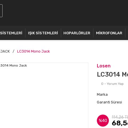
 SİSTEMLERİ
IŞIK SİSTEMLERİ
HOPARLÖRLER
MİKROFONLAR
JACK
LC3014 Mono Jack
Losen
LC3014 M
0 - Yorum Yap
Marka
Garanti Süresi
114,26 T
%40
68,5