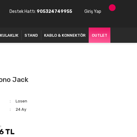
Destek Hattı:
905324749955
Giriş Yap
KULAKLIK
STAND
KABLO & KONNEKTÖR
OUTLET
ono Jack
Losen
24 Ay
L
6 TL