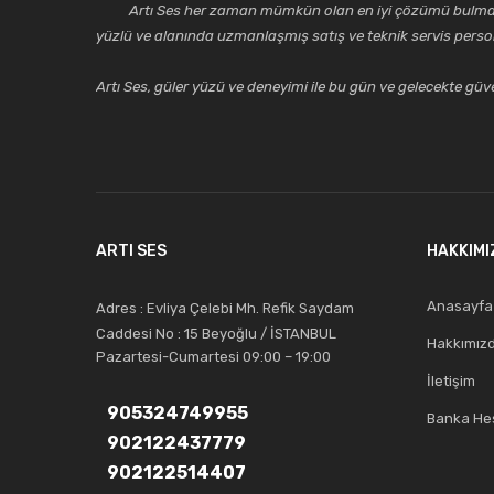
Artı Ses her zaman mümkün olan en iyi çözümü bulmak, tekni
yüzlü ve alanında uzmanlaşmış satış ve teknik servis perso
Artı Ses, güler yüzü ve deneyimi ile bu gün ve gelecekte güven
ARTI SES
HAKKIMI
Anasayfa
Adres : Evliya Çelebi Mh. Refik Saydam
Caddesi No : 15 Beyoğlu / İSTANBUL
Hakkımız
Pazartesi-Cumartesi 09:00 – 19:00
İletişim
905324749955
Banka Hes
902122437779
902122514407