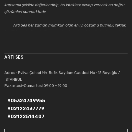
kapsamlı şekilde değerlendirip, bu isteklere cevap verecek en doğru
çözümleri sunmaktadır.
Artı Ses her zaman mümkün olan en iyi çözümü bulmak, teknik
özellikler, estetik ve kalite açısından bir adım daha ileriye taşımak için
çalışmaktadır. Toptan ve perakende satışlarında güler yüzlü ve
alanında uzmanlaşmış satış ve teknik servis personeliyle
müşterilerinin güvenini kazanarak bugünlere gelmiş ve sektördeki
ARTI SES
saygıdeğer yerini kazanmıştır.
Artı Ses, güler yüzü ve deneyimi ile bu gün ve gelecekte
Adres : Evliya Çelebi Mh. Refik Saydam Caddesi No : 15 Beyoğlu /
güvenebileceğiniz bir tercihtir.
İSTANBUL
Pazartesi-Cumartesi 09:00 – 19:00
905324749955
902122437779
902122514407