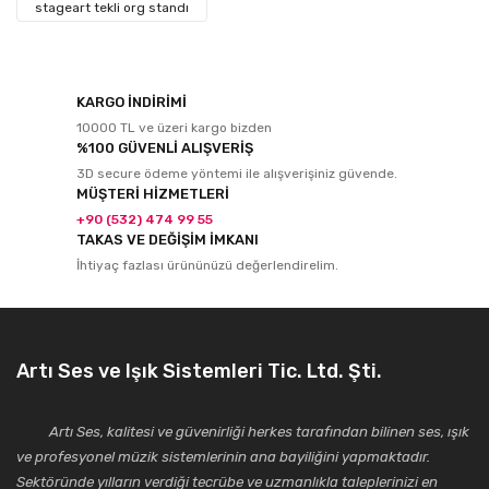
stageart tekli org standı
KARGO İNDİRİMİ
10000 TL ve üzeri kargo bizden
%100 GÜVENLİ ALIŞVERİŞ
3D secure ödeme yöntemi ile alışverişiniz güvende.
MÜŞTERİ HİZMETLERİ
+90 (532) 474 99 55
TAKAS VE DEĞİŞİM İMKANI
İhtiyaç fazlası ürününüzü değerlendirelim.
Artı Ses ve Işık Sistemleri Tic. Ltd. Şti.
Artı Ses, kalitesi ve güvenirliği herkes tarafından bilinen ses, ışık
ve profesyonel müzik sistemlerinin ana bayiliğini yapmaktadır.
Sektöründe yılların verdiği tecrübe ve uzmanlıkla taleplerinizi en