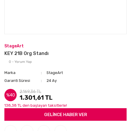
StageArt
KEY 21B Org Standı
0 - Yorum Yap
Marka
StageArt
Garanti Süresi
24 Ay
2.169,36 TL
%40
1.301,61 TL
138,38 TL den başlayan taksitlerle!
GELİNCE HABER VER