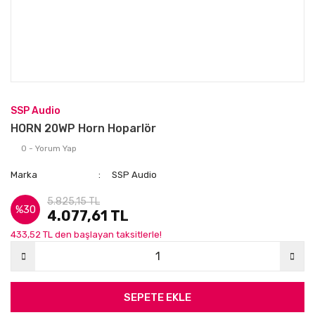
SSP Audio
HORN 20WP Horn Hoparlör
0 - Yorum Yap
Marka
SSP Audio
5.825,15 TL
%30
4.077,61 TL
433,52 TL den başlayan taksitlerle!
SEPETE EKLE