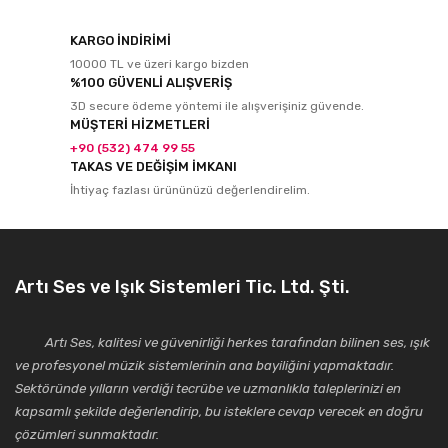
KARGO İNDİRİMİ
10000 TL ve üzeri kargo bizden
%100 GÜVENLİ ALIŞVERİŞ
3D secure ödeme yöntemi ile alışverişiniz güvende.
MÜŞTERİ HİZMETLERİ
+90 (532) 474 99 55
TAKAS VE DEĞİŞİM İMKANI
İhtiyaç fazlası ürününüzü değerlendirelim.
Artı Ses ve Işık Sistemleri Tic. Ltd. Şti.
Artı Ses, kalitesi ve güvenirliği herkes tarafından bilinen ses, ışık
ve profesyonel müzik sistemlerinin ana bayiliğini yapmaktadır.
Sektöründe yılların verdiği tecrübe ve uzmanlıkla taleplerinizi en
kapsamlı şekilde değerlendirip, bu isteklere cevap verecek en doğru
çözümleri sunmaktadır.