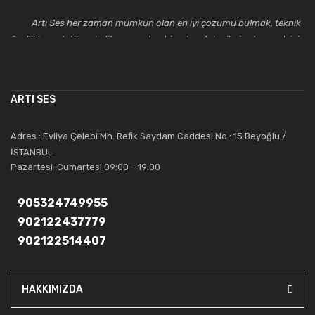
Artı Ses her zaman mümkün olan en iyi çözümü bulmak, teknik
özellikler, estetik ve kalite açısından bir adım daha ileriye taşımak için
çalışmaktadır. Toptan ve perakende satışlarında güler yüzlü ve
alanında uzmanlaşmış satış ve teknik servis personeliyle
müşterilerinin güvenini kazanarak bugünlere gelmiş ve sektördeki
ARTI SES
saygıdeğer yerini kazanmıştır.
Artı Ses, güler yüzü ve deneyimi ile bu gün ve gelecekte
Adres : Evliya Çelebi Mh. Refik Saydam Caddesi No : 15 Beyoğlu /
güvenebileceğiniz bir tercihtir.
İSTANBUL
Pazartesi-Cumartesi 09:00 – 19:00
905324749955
902122437779
902122514407
HAKKIMIZDA