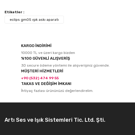
Etiketler :
eclips gm05 ışık askı aparatı
KARGO İNDİRİMİ
10000 TL ve üzeri kargo bizden
%100 GÜVENLİ ALIŞVERİŞ
3D secure ödeme yöntemi ile alışverişiniz güvende.
MÜŞTERİ HİZMETLERİ
+90 (532) 474 99 55
TAKAS VE DEĞİŞİM İMKANI
İhtiyaç fazlası ürününüzü değerlendirelim.
Artı Ses ve Işık Sistemleri Tic. Ltd. Şti.