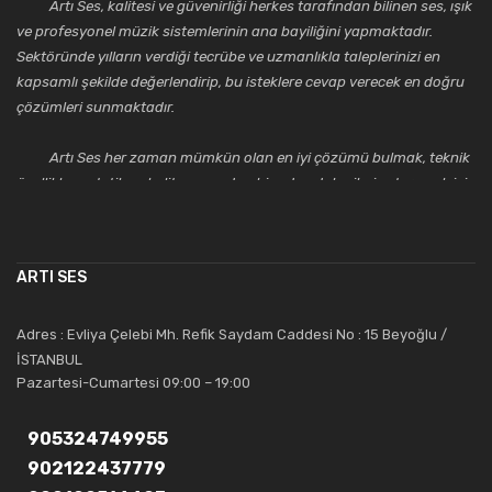
Artı Ses, kalitesi ve güvenirliği herkes tarafından bilinen ses, ışık
ve profesyonel müzik sistemlerinin ana bayiliğini yapmaktadır.
Sektöründe yılların verdiği tecrübe ve uzmanlıkla taleplerinizi en
kapsamlı şekilde değerlendirip, bu isteklere cevap verecek en doğru
çözümleri sunmaktadır.
Artı Ses her zaman mümkün olan en iyi çözümü bulmak, teknik
özellikler, estetik ve kalite açısından bir adım daha ileriye taşımak için
çalışmaktadır. Toptan ve perakende satışlarında güler yüzlü ve
alanında uzmanlaşmış satış ve teknik servis personeliyle
müşterilerinin güvenini kazanarak bugünlere gelmiş ve sektördeki
ARTI SES
saygıdeğer yerini kazanmıştır.
Artı Ses, güler yüzü ve deneyimi ile bu gün ve gelecekte
Adres : Evliya Çelebi Mh. Refik Saydam Caddesi No : 15 Beyoğlu /
güvenebileceğiniz bir tercihtir.
İSTANBUL
Pazartesi-Cumartesi 09:00 – 19:00
905324749955
902122437779