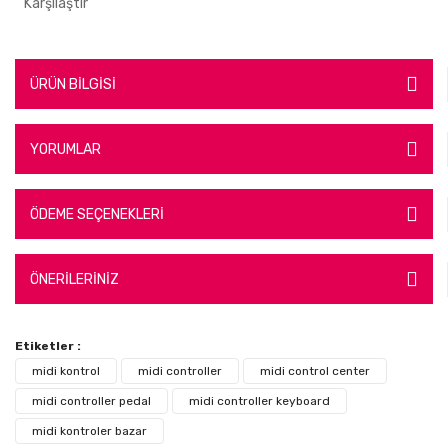
Karşılaştır
ÜRÜN BİLGİSİ
YORUMLAR
ÖDEME SEÇENEKLERİ
ÖNERİLERİNİZ
Etiketler :
midi kontrol
midi controller
midi control center
midi controller pedal
midi controller keyboard
midi kontroler bazar