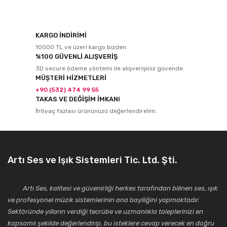
KARGO İNDİRİMİ
10000 TL ve üzeri kargo bizden
%100 GÜVENLİ ALIŞVERİŞ
3D secure ödeme yöntemi ile alışverişiniz güvende.
MÜŞTERİ HİZMETLERİ
+90 (532) 474 99 55
TAKAS VE DEĞİŞİM İMKANI
İhtiyaç fazlası ürününüzü değerlendirelim.
Artı Ses ve Işık Sistemleri Tic. Ltd. Şti.
Artı Ses, kalitesi ve güvenirliği herkes tarafından bilinen ses, ışık
ve profesyonel müzik sistemlerinin ana bayiliğini yapmaktadır.
Sektöründe yılların verdiği tecrübe ve uzmanlıkla taleplerinizi en
kapsamlı şekilde değerlendirip, bu isteklere cevap verecek en doğru