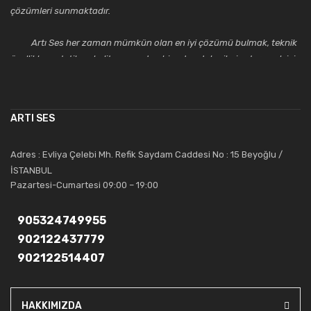
çözümleri sunmaktadır.
Artı Ses her zaman mümkün olan en iyi çözümü bulmak, teknik
özellikler, estetik ve kalite açısından bir adım daha ileriye taşımak için
çalışmaktadır. Toptan ve perakende satışlarında güler yüzlü ve
alanında uzmanlaşmış satış ve teknik servis personeliyle
müşterilerinin güvenini kazanarak bugünlere gelmiş ve sektördeki
ARTI SES
saygıdeğer yerini kazanmıştır.
Artı Ses, güler yüzü ve deneyimi ile bu gün ve gelecekte
Adres : Evliya Çelebi Mh. Refik Saydam Caddesi No : 15 Beyoğlu /
güvenebileceğiniz bir tercihtir.
İSTANBUL
Pazartesi-Cumartesi 09:00 – 19:00
905324749955
902122437779
902122514407
HAKKIMIZDA