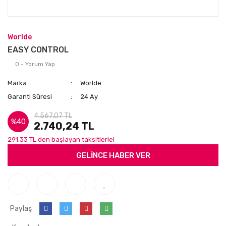
Worlde
EASY CONTROL
0 - Yorum Yap
Marka
Worlde
Garanti Süresi
24 Ay
4.567,07 TL
%40
2.740,24 TL
291,33 TL den başlayan taksitlerle!
GELİNCE HABER VER
Paylaş