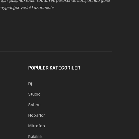
için çalışmaktadır. Toptan ve perakende satışlarında güler
aygıdeğer yerini kazanmıştır.
POPÜLER KATEGORİLER
Dj
Studio
Sahne
Hoparlör
Mikrofon
Kulaklık