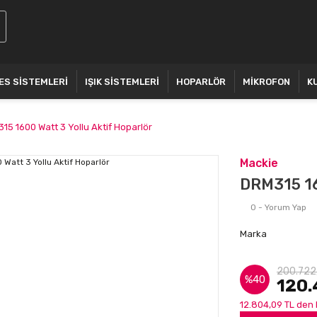
ES SİSTEMLERİ
IŞIK SİSTEMLERİ
HOPARLÖR
MİKROFON
K
15 1600 Watt 3 Yollu Aktif Hoparlör
Mackie
DRM315 16
0 - Yorum Yap
Marka
200.722
%40
120.
12.804,09 TL den 