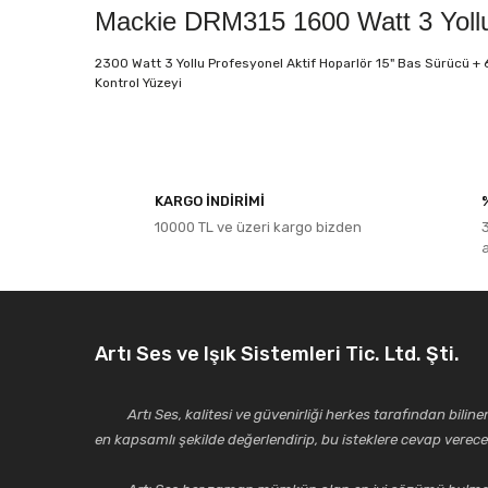
Mackie DRM315 1600 Watt 3 Yollu 
2300 Watt 3 Yollu Profesyonel Aktif Hoparlör 15" Bas Sürücü + 
Kontrol Yüzeyi
Bu ürünün fiyat bilgisi, resim, ürün açıklamalarında ve diğe
Görüş ve önerileriniz için teşekkür ederiz.
KARGO İNDİRİMİ
10000 TL ve üzeri kargo bizden
Ürün resmi kalitesiz, bozuk veya görüntülenemiyor.
Ürün açıklamasında eksik bilgiler bulunuyor.
Ürün bilgilerinde hatalar bulunuyor.
Ürün fiyatı diğer sitelerden daha pahalı.
Artı Ses ve Işık Sistemleri Tic. Ltd. Şti.
Bu ürüne benzer farklı alternatifler olmalı.
Artı Ses, kalitesi ve güvenirliği herkes tarafından bilinen 
en kapsamlı şekilde değerlendirip, bu isteklere cevap vere