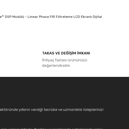
 DSP Modülü - Linear Phase FIR Filtreleme LCD Ekranlı Dijital
ıza iletebilirsiniz.
TAKAS VE DEĞİŞİM İMKANI
İhtiyaç fazlası ürününüzü
değerlendirelim.
ktöründe yılların verdiği tecrübe ve uzmanlıkla taleplerinizi