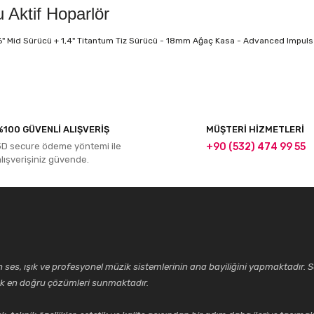
Aktif Hoparlör
6" Mid Sürücü + 1,4" Titantum Tiz Sürücü - 18mm Ağaç Kasa - Advanced Impulse™
r konularda yetersiz gördüğünüz noktaları öneri formunu kullanarak tarafım
%100 GÜVENLİ ALIŞVERİŞ
MÜŞTERİ HİZMETLERİ
Bu ürüne ilk yorumu siz yapın!
3D secure ödeme yöntemi ile
+90 (532) 474 99 55
alışverişiniz güvende.
Yorum Yaz
ses, ışık ve profesyonel müzik sistemlerinin ana bayiliğini yapmaktadır. Se
cek en doğru çözümleri sunmaktadır.