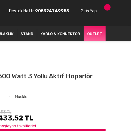
Destek Hattı:
905324749955
Giriş Yap
ULAKLIK
STAND
KABLO & KONNEKTÖR
OUTLET
00 Watt 3 Yollu Aktif Hoparlör
Mackie
,53 TL
433,52 TL
başlayan taksitlerle!