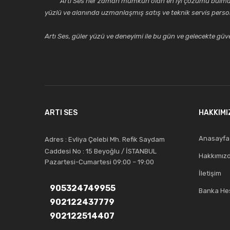
Artı Ses her zaman mümkün olan en iyi çözümü bulmak, tekni
yüzlü ve alanında uzmanlaşmış satış ve teknik servis perso
Artı Ses, güler yüzü ve deneyimi ile bu gün ve gelecekte güven
ARTI SES
HAKKIMI
Anasayfa
Adres : Evliya Çelebi Mh. Refik Saydam
Caddesi No : 15 Beyoğlu / İSTANBUL
Hakkımız
Pazartesi-Cumartesi 09:00 – 19:00
İletişim
905324749955
Banka Hes
902122437779
902122514407