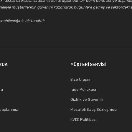
k özellikler, estetik ve kalite açısından bir adım daha ileriye taşımak 
Gönder
neliyle müşterilerinin güvenini kazanarak bugünlere gelmiş ve sektördeki s
ebileceğiniz bir tercihtir.
ZDA
MÜŞTERİ SERVİSİ
Bize Ulaşın
da
İade Politikası
Gizlilik ve Güvenlik
aplarımız
Mesafeli Satış Sözleşmesi
KVKK Politikası