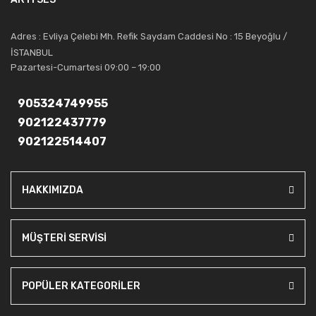
saygıdeğer yerini kazanmıştır.
Artı Ses, güler yüzü ve deneyimi ile bu gün ve gelecekte
Adres : Evliya Çelebi Mh. Refik Saydam Caddesi No : 15 Beyoğlu /
güvenebileceğiniz bir tercihtir.
İSTANBUL
Pazartesi-Cumartesi 09:00 – 19:00
905324749955
902122437779
902122514407
HAKKIMIZDA
MÜŞTERİ SERVİSİ
POPÜLER KATEGORİLER