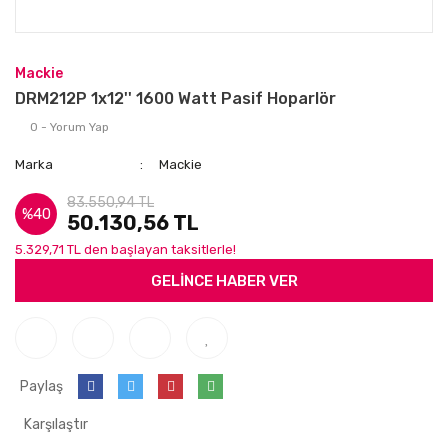
Mackie
DRM212P 1x12'' 1600 Watt Pasif Hoparlör
0 - Yorum Yap
Marka
Mackie
83.550,94 TL
%40
50.130,56 TL
5.329,71 TL den başlayan taksitlerle!
GELİNCE HABER VER
Paylaş
Karşılaştır