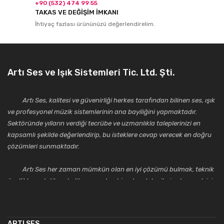
+90 (532) 474 99 55
TAKAS VE DEĞİŞİM İMKANI
İhtiyaç fazlası ürününüzü değerlendirelim.
Artı Ses ve Işık Sistemleri Tic. Ltd. Şti.
Artı Ses, kalitesi ve güvenirliği herkes tarafından bilinen ses, ışık
ve profesyonel müzik sistemlerinin ana bayiliğini yapmaktadır.
Sektöründe yılların verdiği tecrübe ve uzmanlıkla taleplerinizi en
kapsamlı şekilde değerlendirip, bu isteklere cevap verecek en doğru
çözümleri sunmaktadır.
Artı Ses her zaman mümkün olan en iyi çözümü bulmak, teknik
özellikler, estetik ve kalite açısından bir adım daha ileriye taşımak için
çalışmaktadır. Toptan ve perakende satışlarında güler yüzlü ve
alanında uzmanlaşmış satış ve teknik servis personeliyle
müşterilerinin güvenini kazanarak bugünlere gelmiş ve sektördeki
ARTI SES