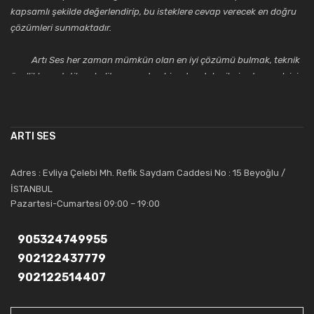
kapsamlı şekilde değerlendirip, bu isteklere cevap verecek en doğru
çözümleri sunmaktadır.
Artı Ses her zaman mümkün olan en iyi çözümü bulmak, teknik
özellikler, estetik ve kalite açısından bir adım daha ileriye taşımak için
çalışmaktadır. Toptan ve perakende satışlarında güler yüzlü ve
alanında uzmanlaşmış satış ve teknik servis personeliyle
müşterilerinin güvenini kazanarak bugünlere gelmiş ve sektördeki
ARTI SES
saygıdeğer yerini kazanmıştır.
Artı Ses, güler yüzü ve deneyimi ile bu gün ve gelecekte
Adres : Evliya Çelebi Mh. Refik Saydam Caddesi No : 15 Beyoğlu /
güvenebileceğiniz bir tercihtir.
İSTANBUL
Pazartesi-Cumartesi 09:00 – 19:00
905324749955
902122437779
902122514407