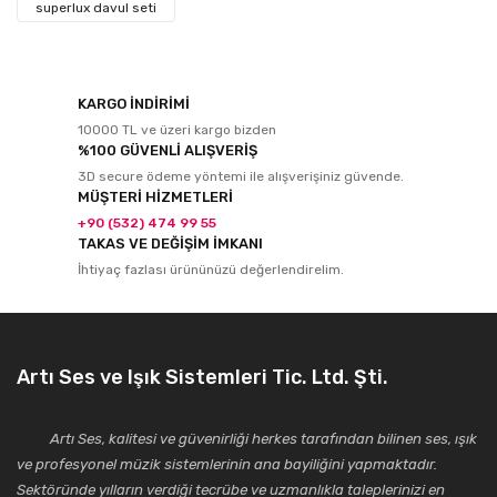
superlux davul seti
KARGO İNDİRİMİ
10000 TL ve üzeri kargo bizden
%100 GÜVENLİ ALIŞVERİŞ
3D secure ödeme yöntemi ile alışverişiniz güvende.
MÜŞTERİ HİZMETLERİ
+90 (532) 474 99 55
TAKAS VE DEĞİŞİM İMKANI
İhtiyaç fazlası ürününüzü değerlendirelim.
Artı Ses ve Işık Sistemleri Tic. Ltd. Şti.
Artı Ses, kalitesi ve güvenirliği herkes tarafından bilinen ses, ışık
ve profesyonel müzik sistemlerinin ana bayiliğini yapmaktadır.
Sektöründe yılların verdiği tecrübe ve uzmanlıkla taleplerinizi en