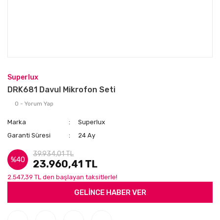
Superlux
DRK681 Davul Mikrofon Seti
0 - Yorum Yap
Marka
Superlux
Garanti Süresi
24 Ay
39.934,01 TL
%40
23.960,41 TL
2.547,39 TL den başlayan taksitlerle!
GELİNCE HABER VER