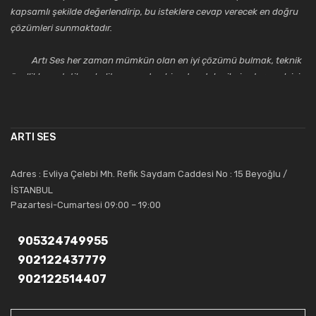
kapsamlı şekilde değerlendirip, bu isteklere cevap verecek en doğru
çözümleri sunmaktadır.
Artı Ses her zaman mümkün olan en iyi çözümü bulmak, teknik
özellikler, estetik ve kalite açısından bir adım daha ileriye taşımak için
çalışmaktadır. Toptan ve perakende satışlarında güler yüzlü ve
alanında uzmanlaşmış satış ve teknik servis personeliyle
müşterilerinin güvenini kazanarak bugünlere gelmiş ve sektördeki
ARTI SES
saygıdeğer yerini kazanmıştır.
Artı Ses, güler yüzü ve deneyimi ile bu gün ve gelecekte
Adres : Evliya Çelebi Mh. Refik Saydam Caddesi No : 15 Beyoğlu /
güvenebileceğiniz bir tercihtir.
İSTANBUL
Pazartesi-Cumartesi 09:00 – 19:00
905324749955
902122437779
902122514407