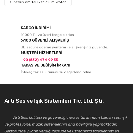
superlux dm838 kablolu mikrofon
KARGO İNDİRİMİ
10000 TL ve üzeri kargo bizden
%100 GÜVENLİ ALIŞVERİŞ
3D secure ödeme yöntemi ile alışverişiniz güvende.
MÜŞTERİ HİZMETLERİ
+90 (532) 474 99 55
TAKAS VE DEĞİŞİM İMKANI
İhtiyaç fazlası ürününüzü değerlendirelim.
Artı Ses ve Işık Sistemleri Tic. Ltd. Şti.
Artı Ses, kalitesi ve güvenirliği herkes tarafından bilinen ses, ışık
ve profesyonel müzik sistemlerinin ana bayiliğini yapmaktadır.
Sektöründe yılların verdiği tecrübe ve uzmanlıkla taleplerinizi en