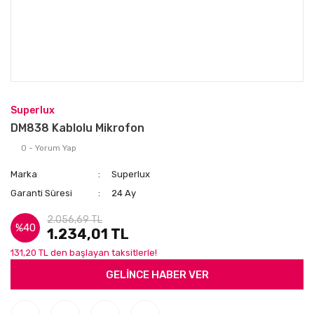
Superlux
DM838 Kablolu Mikrofon
0 - Yorum Yap
Marka
Superlux
Garanti Süresi
24 Ay
2.056,69 TL
%40
1.234,01 TL
131,20 TL den başlayan taksitlerle!
GELİNCE HABER VER