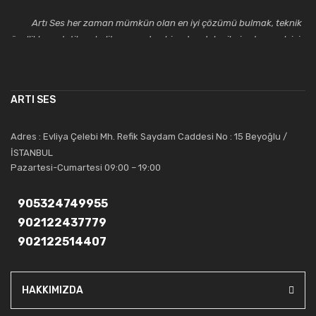
Artı Ses her zaman mümkün olan en iyi çözümü bulmak, teknik
özellikler, estetik ve kalite açısından bir adım daha ileriye taşımak için
çalışmaktadır. Toptan ve perakende satışlarında güler yüzlü ve
alanında uzmanlaşmış satış ve teknik servis personeliyle
müşterilerinin güvenini kazanarak bugünlere gelmiş ve sektördeki
ARTI SES
saygıdeğer yerini kazanmıştır.
Artı Ses, güler yüzü ve deneyimi ile bu gün ve gelecekte
Adres : Evliya Çelebi Mh. Refik Saydam Caddesi No : 15 Beyoğlu /
güvenebileceğiniz bir tercihtir.
İSTANBUL
Pazartesi-Cumartesi 09:00 – 19:00
905324749955
902122437779
902122514407
HAKKIMIZDA