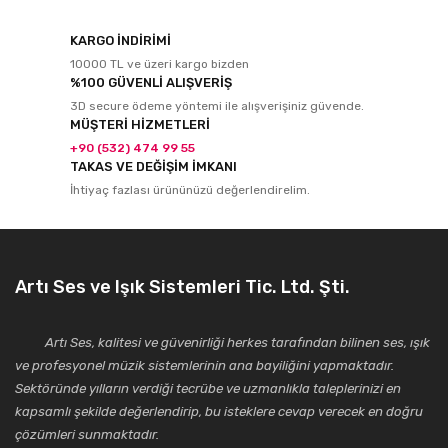
KARGO İNDİRİMİ
10000 TL ve üzeri kargo bizden
%100 GÜVENLİ ALIŞVERİŞ
3D secure ödeme yöntemi ile alışverişiniz güvende.
MÜŞTERİ HİZMETLERİ
+90 (532) 474 99 55
TAKAS VE DEĞİŞİM İMKANI
İhtiyaç fazlası ürününüzü değerlendirelim.
Artı Ses ve Işık Sistemleri Tic. Ltd. Şti.
Artı Ses, kalitesi ve güvenirliği herkes tarafından bilinen ses, ışık
ve profesyonel müzik sistemlerinin ana bayiliğini yapmaktadır.
Sektöründe yılların verdiği tecrübe ve uzmanlıkla taleplerinizi en
kapsamlı şekilde değerlendirip, bu isteklere cevap verecek en doğru
çözümleri sunmaktadır.