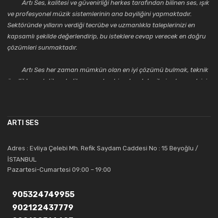
Artı Ses, kalitesi ve güvenirliği herkes tarafından bilinen ses, ışık
ve profesyonel müzik sistemlerinin ana bayiliğini yapmaktadır.
Sektöründe yılların verdiği tecrübe ve uzmanlıkla taleplerinizi en
kapsamlı şekilde değerlendirip, bu isteklere cevap verecek en doğru
çözümleri sunmaktadır.
Artı Ses her zaman mümkün olan en iyi çözümü bulmak, teknik
özellikler, estetik ve kalite açısından bir adım daha ileriye taşımak için
çalışmaktadır. Toptan ve perakende satışlarında güler yüzlü ve
alanında uzmanlaşmış satış ve teknik servis personeliyle
müşterilerinin güvenini kazanarak bugünlere gelmiş ve sektördeki
ARTI SES
saygıdeğer yerini kazanmıştır.
Artı Ses, güler yüzü ve deneyimi ile bu gün ve gelecekte
Adres : Evliya Çelebi Mh. Refik Saydam Caddesi No : 15 Beyoğlu /
güvenebileceğiniz bir tercihtir.
İSTANBUL
Pazartesi-Cumartesi 09:00 – 19:00
905324749955
902122437779