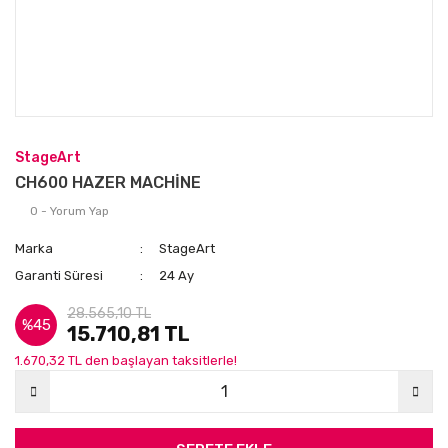
StageArt
CH600 HAZER MACHİNE
0 - Yorum Yap
Marka
StageArt
Garanti Süresi
24 Ay
28.565,10 TL
%45
15.710,81 TL
1.670,32 TL den başlayan taksitlerle!