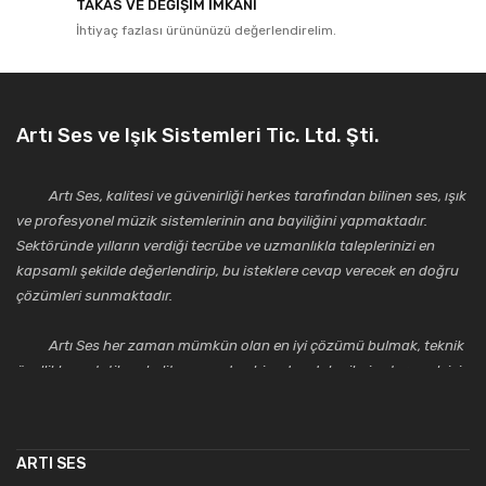
TAKAS VE DEĞİŞİM İMKANI
İhtiyaç fazlası ürününüzü değerlendirelim.
Artı Ses ve Işık Sistemleri Tic. Ltd. Şti.
Artı Ses, kalitesi ve güvenirliği herkes tarafından bilinen ses, ışık
ve profesyonel müzik sistemlerinin ana bayiliğini yapmaktadır.
Sektöründe yılların verdiği tecrübe ve uzmanlıkla taleplerinizi en
kapsamlı şekilde değerlendirip, bu isteklere cevap verecek en doğru
çözümleri sunmaktadır.
Artı Ses her zaman mümkün olan en iyi çözümü bulmak, teknik
özellikler, estetik ve kalite açısından bir adım daha ileriye taşımak için
çalışmaktadır. Toptan ve perakende satışlarında güler yüzlü ve
alanında uzmanlaşmış satış ve teknik servis personeliyle
müşterilerinin güvenini kazanarak bugünlere gelmiş ve sektördeki
ARTI SES
saygıdeğer yerini kazanmıştır.