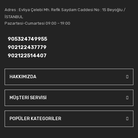
Artı Ses, güler yüzü ve deneyimi ile bu gün ve gelecekte
Adres : Evliya Çelebi Mh. Refik Saydam Caddesi No : 15 Beyoğlu /
güvenebileceğiniz bir tercihtir.
İSTANBUL
Pazartesi-Cumartesi 09:00 – 19:00
905324749955
902122437779
902122514407
HAKKIMIZDA
MÜŞTERİ SERVİSİ
POPÜLER KATEGORİLER