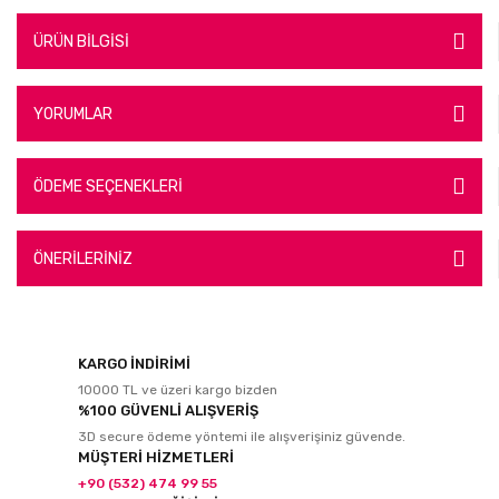
ÜRÜN BİLGİSİ
YORUMLAR
ÖDEME SEÇENEKLERİ
ÖNERİLERİNİZ
KARGO İNDİRİMİ
10000 TL ve üzeri kargo bizden
%100 GÜVENLİ ALIŞVERİŞ
3D secure ödeme yöntemi ile alışverişiniz güvende.
MÜŞTERİ HİZMETLERİ
+90 (532) 474 99 55