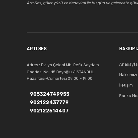
Artı Ses, güler yüzü ve deneyimi ile bu gün ve gelecekte güven
ARTI SES
HAKKIMI
Anasayfa
Adres : Evliya Çelebi Mh. Refik Saydam
Caddesi No : 15 Beyoğlu / İSTANBUL
Hakkımız
Pazartesi-Cumartesi 09:00 – 19:00
İletişim
905324749955
Banka Hes
902122437779
902122514407