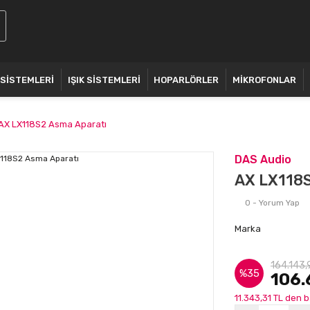
 SİSTEMLERİ
IŞIK SİSTEMLERİ
HOPARLÖRLER
MİKROFONLAR
AX LX118S2 Asma Aparatı
DAS Audio
AX LX118S
0 - Yorum Yap
Marka
164.143,
%35
106.
11.343,31 TL den b