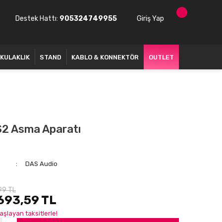
Destek Hattı:
905324749955
Giriş Yap
KULAKLIK
STAND
KABLO & KONNEKTÖR
OUTLET
2 Asma Aparatı
DAS Audio
99 TL
693,59 TL
aşlayan taksitlerle!