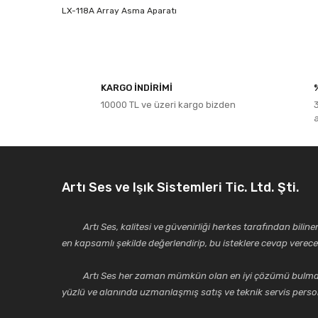
LX-118A Array Asma Aparatı
Bu ürünün fiyat bilgisi, resim, ürün açıklamalarında ve diğe
Görüş ve önerileriniz için teşekkür ederiz.
KARGO İNDİRİMİ
10000 TL ve üzeri kargo bizden
Ürün resmi kalitesiz, bozuk veya görüntülenemiyor.
Ürün açıklamasında eksik bilgiler bulunuyor.
Ürün bilgilerinde hatalar bulunuyor.
Ürün fiyatı diğer sitelerden daha pahalı.
Artı Ses ve Işık Sistemleri Tic. Ltd. Şti.
Bu ürüne benzer farklı alternatifler olmalı.
Artı Ses, kalitesi ve güvenirliği herkes tarafından bilinen 
en kapsamlı şekilde değerlendirip, bu isteklere cevap vere
Artı Ses her zaman mümkün olan en iyi çözümü bulmak, tekni
yüzlü ve alanında uzmanlaşmış satış ve teknik servis perso