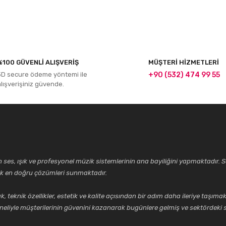
r konularda yetersiz gördüğünüz noktaları öneri formunu kullanarak tarafım
%100 GÜVENLİ ALIŞVERİŞ
MÜŞTERİ HİZMETLERİ
Bu ürüne ilk yorumu siz yapın!
3D secure ödeme yöntemi ile
+90 (532) 474 99 55
alışverişiniz güvende.
Yorum Yaz
ses, ışık ve profesyonel müzik sistemlerinin ana bayiliğini yapmaktadır. Se
cek en doğru çözümleri sunmaktadır.
k özellikler, estetik ve kalite açısından bir adım daha ileriye taşımak 
Gönder
neliyle müşterilerinin güvenini kazanarak bugünlere gelmiş ve sektördeki s