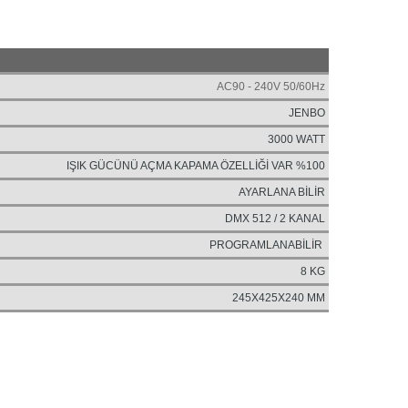
AC90 - 240V 50/60Hz
JENBO
3000 WATT
IŞIK GÜCÜNÜ AÇMA KAPAMA ÖZELLİĞİ VAR %100
AYARLANA BİLİR
DMX 512 / 2 KANAL
PROGRAMLANABİLİR
8 KG
245X425X240 MM