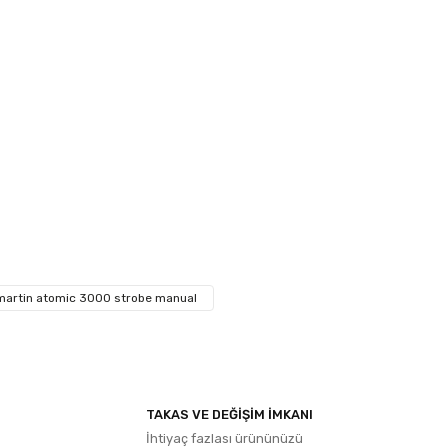
ıza iletebilirsiniz.
martin atomic 3000 strobe manual
TAKAS VE DEĞİŞİM İMKANI
İhtiyaç fazlası ürününüzü