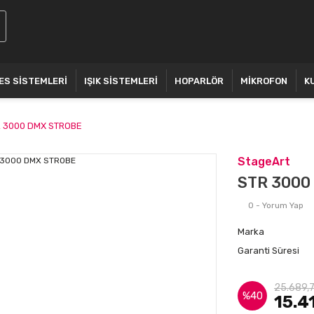
ES SİSTEMLERİ
IŞIK SİSTEMLERİ
HOPARLÖR
MİKROFON
K
 3000 DMX STROBE
StageArt
STR 3000
0 - Yorum Yap
Marka
Garanti Süresi
25.689,
%40
15.4