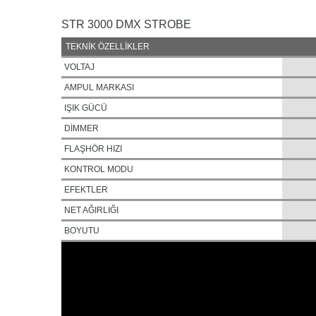
STR
3000 DMX STROBE
TEKNİK ÖZELLİKLER
VOLTAJ
AMPUL MARKASI
IŞIK GÜCÜ
DİMMER
FLAŞHÖR HIZI
KONTROL MODU
EFEKTLER
NET AĞIRLIĞI
BOYUTU