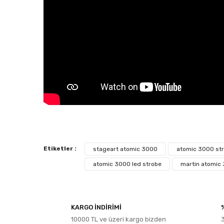
Bu ürünün fiyat bilgisi, resim, ürün açıklamalarında ve diğe
Etiketler :
stageart atomic 3000
atomic 3000 st
Görüş ve önerileriniz için teşekkür ederiz.
atomic 3000 led strobe
martin atomic 
Ürün resmi kalitesiz, bozuk veya görüntülenemiyor.
Ürün açıklamasında eksik bilgiler bulunuyor.
KARGO İNDİRİMİ
Ürün bilgilerinde hatalar bulunuyor.
10000 TL ve üzeri kargo bizden