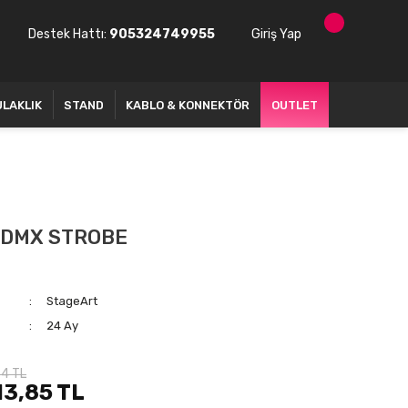
Destek Hattı:
905324749955
Giriş Yap
ULAKLIK
STAND
KABLO & KONNEKTÖR
OUTLET
 DMX STROBE
StageArt
24 Ay
74 TL
13,85 TL