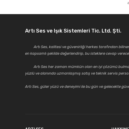
Ürün fiyatı diğer sitelerden daha pahalı.
Bu ürüne benzer farklı alternatifler olmalı.
Artı Ses ve Işık Sistemleri Tic. Ltd. Şti.
Artı Ses, kalitesi ve güvenirliği herkes tarafından bilinen 
en kapsamlı şekilde değerlendirip, bu isteklere cevap vere
Artı Ses her zaman mümkün olan en iyi çözümü bulmak, tekni
yüzlü ve alanında uzmanlaşmış satış ve teknik servis perso
Artı Ses, güler yüzü ve deneyimi ile bu gün ve gelecekte güven