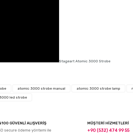
Stageart Atomic 3000 Strobe
r konularda yetersiz gördüğünüz noktaları öneri formunu kullanarak tarafım
robe
atomic 3000 strobe manual
atomic 3000 strobe lamp
Bu ürüne ilk yorumu siz yapın!
3000 led strobe
Yorum Yaz
%100 GÜVENLİ ALIŞVERİŞ
MÜŞTERİ HİZMETLERİ
3D secure ödeme yöntemi ile
+90 (532) 474 99 55