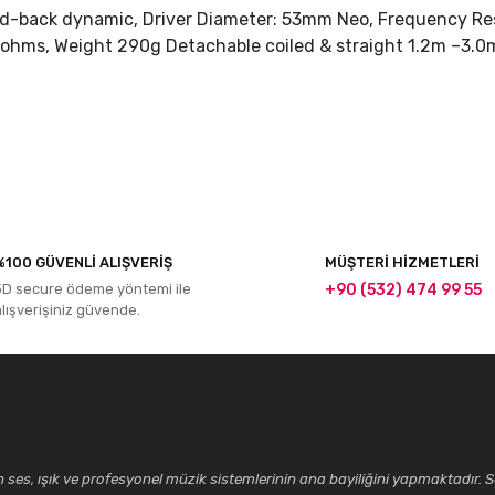
ed-back dynamic, Driver Diameter: 53mm Neo, Frequency Res
 ohms, Weight 290g Detachable coiled & straight 1.2m –3.0m
r konularda yetersiz gördüğünüz noktaları öneri formunu kullanarak tarafım
Bu ürüne ilk yorumu siz yapın!
%100 GÜVENLİ ALIŞVERİŞ
MÜŞTERİ HİZMETLERİ
Yorum Yaz
3D secure ödeme yöntemi ile
+90 (532) 474 99 55
alışverişiniz güvende.
ses, ışık ve profesyonel müzik sistemlerinin ana bayiliğini yapmaktadır. Se