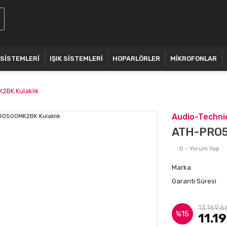
 SİSTEMLERİ
IŞIK SİSTEMLERİ
HOPARLÖRLER
MİKROFONLAR
BK Kulaklık
Audio-Techni
ATH-PRO5
0 - Yorum Yap
Marka
Garanti Süresi
13.169,6
%15
11.1