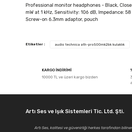
Professional monitor headphones - Black, Clos
mW at 1 kHz, Sensitivity: 106 dB, Impedance: 58
Screw-on 6.3mm adaptor, pouch
Bu ürünün fiyat bilgisi, resim, ürün açıklamalarında ve diğe
Etiketler :
audio technica ath-pro500mk2bk kulaklık
Görüş ve önerileriniz için teşekkür ederiz.
Ürün resmi kalitesiz, bozuk veya görüntülenemiyor.
KARGO İNDİRİMİ
Ürün açıklamasında eksik bilgiler bulunuyor.
10000 TL ve üzeri kargo bizden
Ürün bilgilerinde hatalar bulunuyor.
Ürün fiyatı diğer sitelerden daha pahalı.
Bu ürüne benzer farklı alternatifler olmalı.
Artı Ses ve Işık Sistemleri Tic. Ltd. Şti.
Artı Ses, kalitesi ve güvenirliği herkes tarafından bilinen 