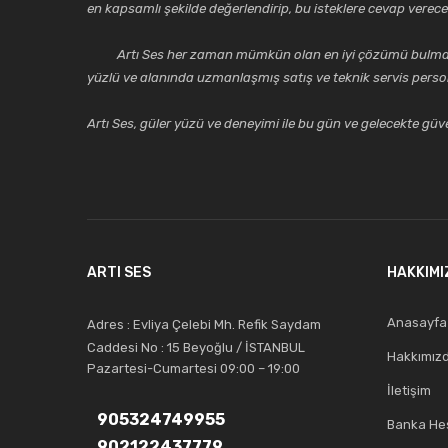
en kapsamlı şekilde değerlendirip, bu isteklere cevap vere
Artı Ses her zaman mümkün olan en iyi çözümü bulmak, tekni
yüzlü ve alanında uzmanlaşmış satış ve teknik servis perso
Artı Ses, güler yüzü ve deneyimi ile bu gün ve gelecekte güven
ARTI SES
HAKKIMI
Anasayfa
Adres : Evliya Çelebi Mh. Refik Saydam
Caddesi No : 15 Beyoğlu / İSTANBUL
Hakkımız
Pazartesi-Cumartesi 09:00 – 19:00
İletişim
905324749955
Banka Hes
902122437779