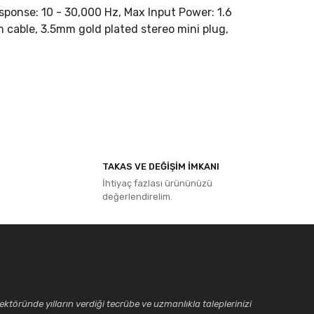
ponse: 10 - 30,000 Hz, Max Input Power: 1.6
 cable, 3.5mm gold plated stereo mini plug,
ıza iletebilirsiniz.
TAKAS VE DEĞİŞİM İMKANI
İhtiyaç fazlası ürününüzü
değerlendirelim.
ktöründe yılların verdiği tecrübe ve uzmanlıkla taleplerinizi