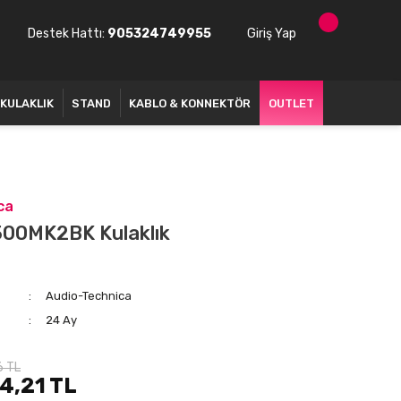
Destek Hattı:
905324749955
Giriş Yap
KULAKLIK
STAND
KABLO & KONNEKTÖR
OUTLET
ca
00MK2BK Kulaklık
Audio-Technica
24 Ay
6 TL
94,21 TL