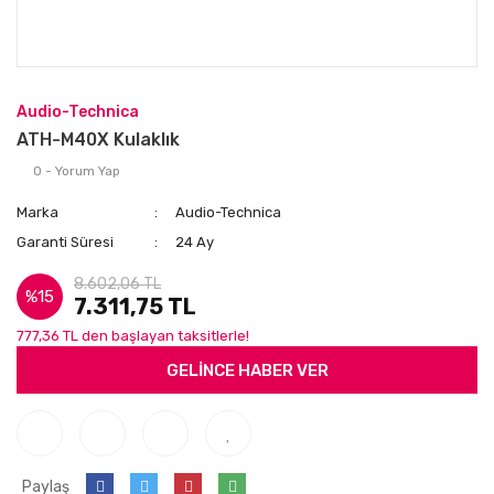
Audio-Technica
ATH-M40X Kulaklık
0 - Yorum Yap
Marka
Audio-Technica
Garanti Süresi
24 Ay
8.602,06 TL
%15
7.311,75 TL
777,36 TL den başlayan taksitlerle!
GELİNCE HABER VER
Paylaş