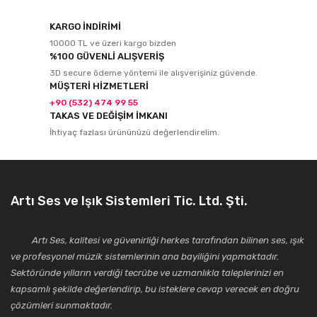
KARGO İNDİRİMİ
10000 TL ve üzeri kargo bizden
%100 GÜVENLİ ALIŞVERİŞ
3D secure ödeme yöntemi ile alışverişiniz güvende.
MÜŞTERİ HİZMETLERİ
+90 (532) 474 99 55
TAKAS VE DEĞİŞİM İMKANI
İhtiyaç fazlası ürününüzü değerlendirelim.
Artı Ses ve Işık Sistemleri Tic. Ltd. Şti.
Artı Ses, kalitesi ve güvenirliği herkes tarafından bilinen ses, ışık
ve profesyonel müzik sistemlerinin ana bayiliğini yapmaktadır.
Sektöründe yılların verdiği tecrübe ve uzmanlıkla taleplerinizi en
kapsamlı şekilde değerlendirip, bu isteklere cevap verecek en doğru
çözümleri sunmaktadır.