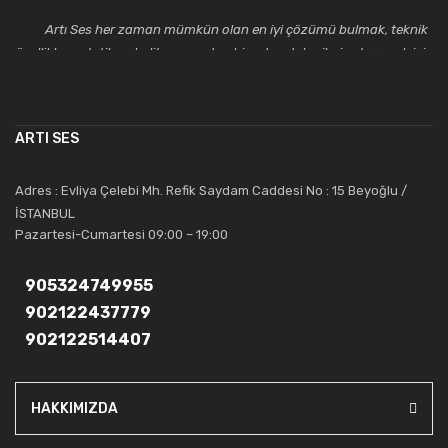
Artı Ses her zaman mümkün olan en iyi çözümü bulmak, teknik
özellikler, estetik ve kalite açısından bir adım daha ileriye taşımak için
çalışmaktadır. Toptan ve perakende satışlarında güler yüzlü ve
alanında uzmanlaşmış satış ve teknik servis personeliyle
müşterilerinin güvenini kazanarak bugünlere gelmiş ve sektördeki
ARTI SES
saygıdeğer yerini kazanmıştır.
Artı Ses, güler yüzü ve deneyimi ile bu gün ve gelecekte
Adres : Evliya Çelebi Mh. Refik Saydam Caddesi No : 15 Beyoğlu /
güvenebileceğiniz bir tercihtir.
İSTANBUL
Pazartesi-Cumartesi 09:00 – 19:00
905324749955
902122437779
902122514407
HAKKIMIZDA