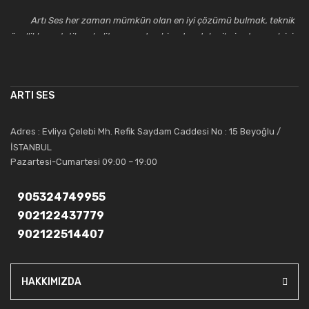
Artı Ses her zaman mümkün olan en iyi çözümü bulmak, teknik
özellikler, estetik ve kalite açısından bir adım daha ileriye taşımak için
çalışmaktadır. Toptan ve perakende satışlarında güler yüzlü ve
alanında uzmanlaşmış satış ve teknik servis personeliyle
müşterilerinin güvenini kazanarak bugünlere gelmiş ve sektördeki
ARTI SES
saygıdeğer yerini kazanmıştır.
Artı Ses, güler yüzü ve deneyimi ile bu gün ve gelecekte
Adres : Evliya Çelebi Mh. Refik Saydam Caddesi No : 15 Beyoğlu /
güvenebileceğiniz bir tercihtir.
İSTANBUL
Pazartesi-Cumartesi 09:00 – 19:00
905324749955
902122437779
902122514407
HAKKIMIZDA