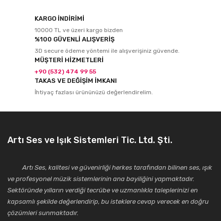
KARGO İNDİRİMİ
10000 TL ve üzeri kargo bizden
%100 GÜVENLİ ALIŞVERİŞ
3D secure ödeme yöntemi ile alışverişiniz güvende.
MÜŞTERİ HİZMETLERİ
+90 (532) 474 99 55
TAKAS VE DEĞİŞİM İMKANI
İhtiyaç fazlası ürününüzü değerlendirelim.
Artı Ses ve Işık Sistemleri Tic. Ltd. Şti.
Artı Ses, kalitesi ve güvenirliği herkes tarafından bilinen ses, ışık
ve profesyonel müzik sistemlerinin ana bayiliğini yapmaktadır.
Sektöründe yılların verdiği tecrübe ve uzmanlıkla taleplerinizi en
kapsamlı şekilde değerlendirip, bu isteklere cevap verecek en doğru
çözümleri sunmaktadır.