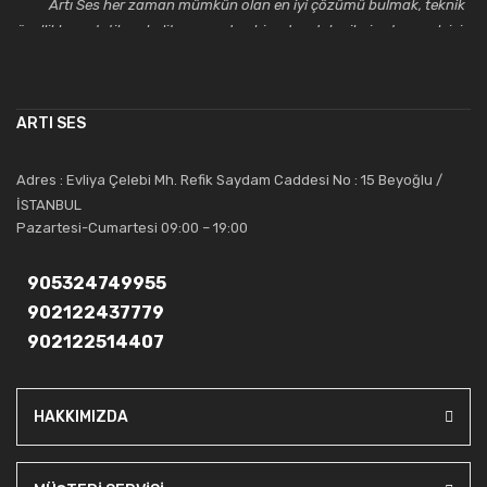
Artı Ses her zaman mümkün olan en iyi çözümü bulmak, teknik
özellikler, estetik ve kalite açısından bir adım daha ileriye taşımak için
çalışmaktadır. Toptan ve perakende satışlarında güler yüzlü ve
alanında uzmanlaşmış satış ve teknik servis personeliyle
müşterilerinin güvenini kazanarak bugünlere gelmiş ve sektördeki
ARTI SES
saygıdeğer yerini kazanmıştır.
Artı Ses, güler yüzü ve deneyimi ile bu gün ve gelecekte
Adres : Evliya Çelebi Mh. Refik Saydam Caddesi No : 15 Beyoğlu /
güvenebileceğiniz bir tercihtir.
İSTANBUL
Pazartesi-Cumartesi 09:00 – 19:00
905324749955
902122437779
902122514407
HAKKIMIZDA