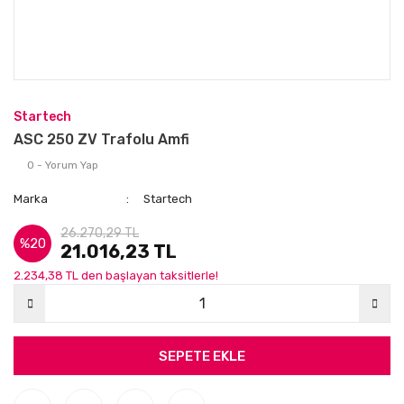
Startech
ASC 250 ZV Trafolu Amfi
0 - Yorum Yap
Marka
Startech
26.270,29 TL
%20
21.016,23 TL
2.234,38 TL den başlayan taksitlerle!
SEPETE EKLE