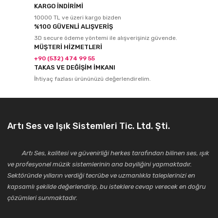
KARGO İNDİRİMİ
10000 TL ve üzeri kargo bizden
%100 GÜVENLİ ALIŞVERİŞ
3D secure ödeme yöntemi ile alışverişiniz güvende.
MÜŞTERİ HİZMETLERİ
+90 (532) 474 99 55
TAKAS VE DEĞİŞİM İMKANI
İhtiyaç fazlası ürününüzü değerlendirelim.
Artı Ses ve Işık Sistemleri Tic. Ltd. Şti.
Artı Ses, kalitesi ve güvenirliği herkes tarafından bilinen ses, ışık
ve profesyonel müzik sistemlerinin ana bayiliğini yapmaktadır.
Sektöründe yılların verdiği tecrübe ve uzmanlıkla taleplerinizi en
kapsamlı şekilde değerlendirip, bu isteklere cevap verecek en doğru
çözümleri sunmaktadır.