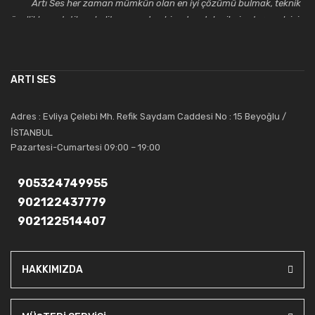
Artı Ses her zaman mümkün olan en iyi çözümü bulmak, teknik
özellikler, estetik ve kalite açısından bir adım daha ileriye taşımak için
çalışmaktadır. Toptan ve perakende satışlarında güler yüzlü ve
alanında uzmanlaşmış satış ve teknik servis personeliyle
müşterilerinin güvenini kazanarak bugünlere gelmiş ve sektördeki
ARTI SES
saygıdeğer yerini kazanmıştır.
Artı Ses, güler yüzü ve deneyimi ile bu gün ve gelecekte
Adres : Evliya Çelebi Mh. Refik Saydam Caddesi No : 15 Beyoğlu /
güvenebileceğiniz bir tercihtir.
İSTANBUL
Pazartesi-Cumartesi 09:00 – 19:00
905324749955
902122437779
902122514407
HAKKIMIZDA