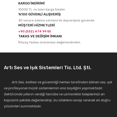
KARGO İNDİRİMİ
10000 TL ve üzeri kargo bizden
%100 GÜVENLİ ALIŞVERİŞ
3D secure ödeme yöntemi ile alışverişiniz güvende.
MÜŞTERİ HİZMETLERİ
+90 (532) 474 99 55
TAKAS VE DEĞİŞİM İMKANI
İhtiyaç fazlası ürününüzü değerlendirelim.
Artı Ses ve Işık Sistemleri Tic. Ltd. Şti.
Artı Ses, kalitesi ve güvenirliği herkes tarafından bilinen ses, ışık
ve profesyonel müzik sistemlerinin ana bayiliğini yapmaktadır.
Sektöründe yılların verdiği tecrübe ve uzmanlıkla taleplerinizi en
kapsamlı şekilde değerlendirip, bu isteklere cevap verecek en doğru
çözümleri sunmaktadır.