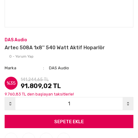
DAS Audio
Artec 508A 1x8'' 540 Watt Aktif Hoparlör
0 - Yorum Yap
Marka
DAS Audio
141.244,65 TL
%35
91.809,02 TL
9.760,83 TL den başlayan taksitlerle!
SEPETE EKLE