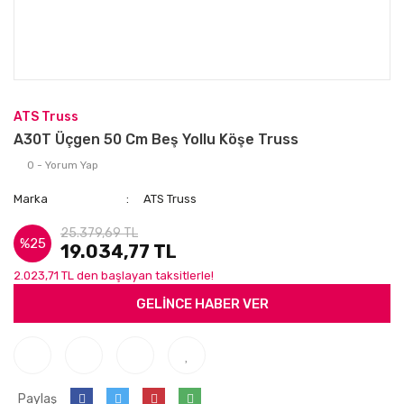
ATS Truss
A30T Üçgen 50 Cm Beş Yollu Köşe Truss
0 - Yorum Yap
Marka
ATS Truss
25.379,69 TL
%25
19.034,77 TL
2.023,71 TL den başlayan taksitlerle!
GELİNCE HABER VER
Paylaş