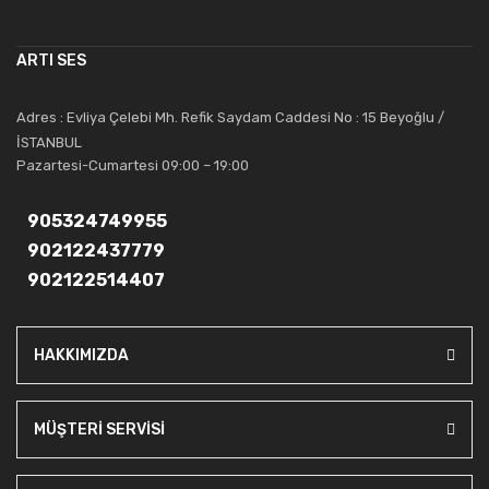
alanında uzmanlaşmış satış ve teknik servis personeliyle
müşterilerinin güvenini kazanarak bugünlere gelmiş ve sektördeki
ARTI SES
saygıdeğer yerini kazanmıştır.
Artı Ses, güler yüzü ve deneyimi ile bu gün ve gelecekte
Adres : Evliya Çelebi Mh. Refik Saydam Caddesi No : 15 Beyoğlu /
güvenebileceğiniz bir tercihtir.
İSTANBUL
Pazartesi-Cumartesi 09:00 – 19:00
905324749955
902122437779
902122514407
HAKKIMIZDA
MÜŞTERİ SERVİSİ