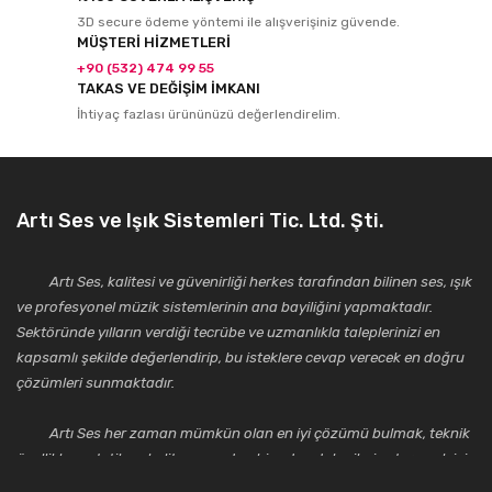
3D secure ödeme yöntemi ile alışverişiniz güvende.
MÜŞTERİ HİZMETLERİ
+90 (532) 474 99 55
TAKAS VE DEĞİŞİM İMKANI
İhtiyaç fazlası ürününüzü değerlendirelim.
Artı Ses ve Işık Sistemleri Tic. Ltd. Şti.
Artı Ses, kalitesi ve güvenirliği herkes tarafından bilinen ses, ışık
ve profesyonel müzik sistemlerinin ana bayiliğini yapmaktadır.
Sektöründe yılların verdiği tecrübe ve uzmanlıkla taleplerinizi en
kapsamlı şekilde değerlendirip, bu isteklere cevap verecek en doğru
çözümleri sunmaktadır.
Artı Ses her zaman mümkün olan en iyi çözümü bulmak, teknik
özellikler, estetik ve kalite açısından bir adım daha ileriye taşımak için
çalışmaktadır. Toptan ve perakende satışlarında güler yüzlü ve