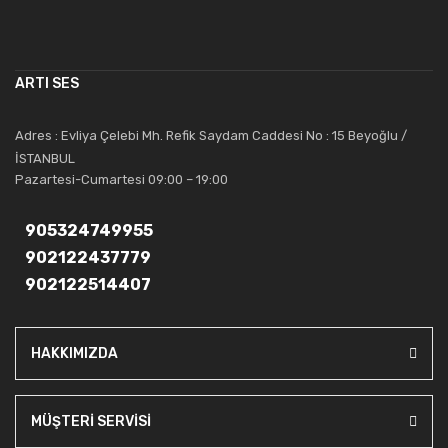
çalışmaktadır. Toptan ve perakende satışlarında güler yüzlü ve
alanında uzmanlaşmış satış ve teknik servis personeliyle
müşterilerinin güvenini kazanarak bugünlere gelmiş ve sektördeki
ARTI SES
saygıdeğer yerini kazanmıştır.
Artı Ses, güler yüzü ve deneyimi ile bu gün ve gelecekte
Adres : Evliya Çelebi Mh. Refik Saydam Caddesi No : 15 Beyoğlu /
güvenebileceğiniz bir tercihtir.
İSTANBUL
Pazartesi-Cumartesi 09:00 – 19:00
905324749955
902122437779
902122514407
HAKKIMIZDA
MÜŞTERİ SERVİSİ