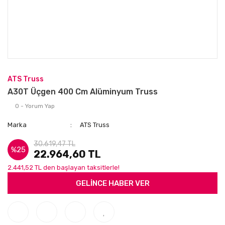
ATS Truss
A30T Üçgen 400 Cm Alüminyum Truss
0 - Yorum Yap
Marka
ATS Truss
30.619,47 TL
%25
22.964,60 TL
2.441,52 TL den başlayan taksitlerle!
GELİNCE HABER VER