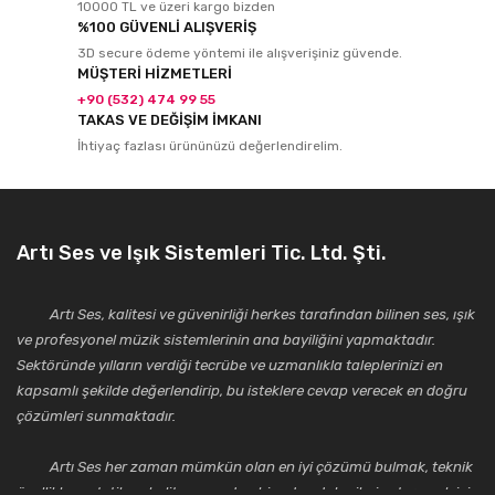
10000 TL ve üzeri kargo bizden
%100 GÜVENLİ ALIŞVERİŞ
3D secure ödeme yöntemi ile alışverişiniz güvende.
MÜŞTERİ HİZMETLERİ
+90 (532) 474 99 55
TAKAS VE DEĞİŞİM İMKANI
İhtiyaç fazlası ürününüzü değerlendirelim.
Artı Ses ve Işık Sistemleri Tic. Ltd. Şti.
Artı Ses, kalitesi ve güvenirliği herkes tarafından bilinen ses, ışık
ve profesyonel müzik sistemlerinin ana bayiliğini yapmaktadır.
Sektöründe yılların verdiği tecrübe ve uzmanlıkla taleplerinizi en
kapsamlı şekilde değerlendirip, bu isteklere cevap verecek en doğru
çözümleri sunmaktadır.
Artı Ses her zaman mümkün olan en iyi çözümü bulmak, teknik
özellikler, estetik ve kalite açısından bir adım daha ileriye taşımak için