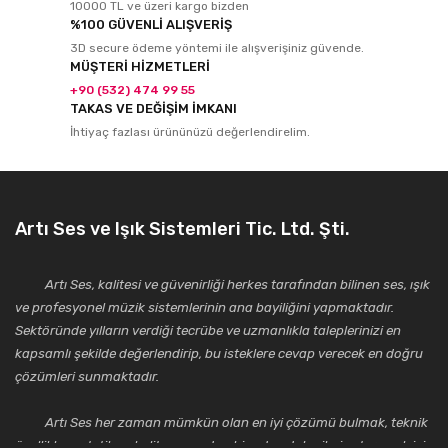
10000 TL ve üzeri kargo bizden
%100 GÜVENLİ ALIŞVERİŞ
3D secure ödeme yöntemi ile alışverişiniz güvende.
MÜŞTERİ HİZMETLERİ
+90 (532) 474 99 55
TAKAS VE DEĞİŞİM İMKANI
İhtiyaç fazlası ürününüzü değerlendirelim.
Artı Ses ve Işık Sistemleri Tic. Ltd. Şti.
Artı Ses, kalitesi ve güvenirliği herkes tarafından bilinen ses, ışık
ve profesyonel müzik sistemlerinin ana bayiliğini yapmaktadır.
Sektöründe yılların verdiği tecrübe ve uzmanlıkla taleplerinizi en
kapsamlı şekilde değerlendirip, bu isteklere cevap verecek en doğru
çözümleri sunmaktadır.
Artı Ses her zaman mümkün olan en iyi çözümü bulmak, teknik
özellikler, estetik ve kalite açısından bir adım daha ileriye taşımak için