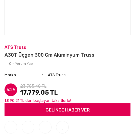
ATS Truss
A30T Üçgen 300 Cm Alüminyum Truss
0 - Yorum Yap
Marka
ATS Truss
23.705,40 TL
%25
17.779,05 TL
1.890,21 TL den başlayan taksitlerle!
GELİNCE HABER VER