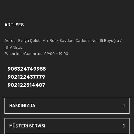
çalışmaktadır. Toptan ve perakende satışlarında güler yüzlü ve
alanında uzmanlaşmış satış ve teknik servis personeliyle
müşterilerinin güvenini kazanarak bugünlere gelmiş ve sektördeki
ARTI SES
saygıdeğer yerini kazanmıştır.
Artı Ses, güler yüzü ve deneyimi ile bu gün ve gelecekte
Adres : Evliya Çelebi Mh. Refik Saydam Caddesi No : 15 Beyoğlu /
güvenebileceğiniz bir tercihtir.
İSTANBUL
Pazartesi-Cumartesi 09:00 – 19:00
905324749955
902122437779
902122514407
HAKKIMIZDA
MÜŞTERİ SERVİSİ