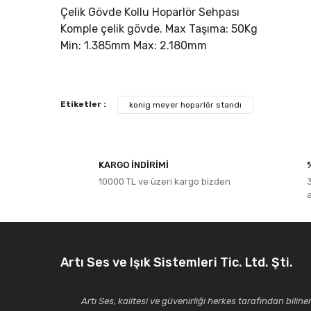
Çelik Gövde Kollu Hoparlör Sehpası
Komple çelik gövde. Max Taşıma: 50Kg
Min: 1.385mm Max: 2.180mm
Bu ürünün fiyat bilgisi, resim, ürün açıklamalarında ve diğe
Etiketler :
konig meyer hoparlör standı
Görüş ve önerileriniz için teşekkür ederiz.
Ürün resmi kalitesiz, bozuk veya görüntülenemiyor.
KARGO İNDİRİMİ
Ürün açıklamasında eksik bilgiler bulunuyor.
10000 TL ve üzeri kargo bizden
Ürün bilgilerinde hatalar bulunuyor.
Ürün fiyatı diğer sitelerden daha pahalı.
Bu ürüne benzer farklı alternatifler olmalı.
Artı Ses ve Işık Sistemleri Tic. Ltd. Şti.
Artı Ses, kalitesi ve güvenirliği herkes tarafından bilinen 