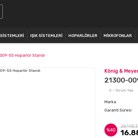
 SİSTEMLERİ
IŞIK SİSTEMLERİ
HOPARLÖRLER
MİKROFONLAR
009-55 Hoparlör Standı
König & Meye
21300-009
0 - Yorum Yap
Marka
Garanti Süresi
28.148,3
%40
16.8