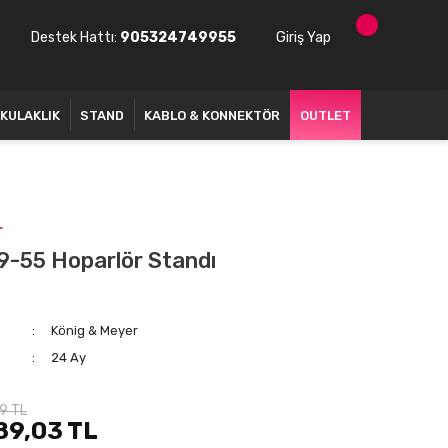
Destek Hattı:
905324749955
Giriş Yap
KULAKLIK
STAND
KABLO & KONNEKTÖR
OUTLET
r
-55 Hoparlör Standı
König & Meyer
24 Ay
9 TL
89,03 TL