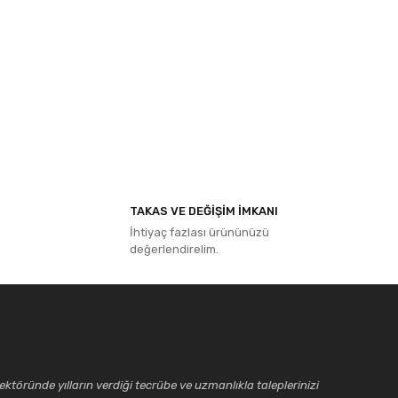
ıza iletebilirsiniz.
TAKAS VE DEĞİŞİM İMKANI
İhtiyaç fazlası ürününüzü
değerlendirelim.
ktöründe yılların verdiği tecrübe ve uzmanlıkla taleplerinizi