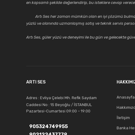
en kapsamlı şekilde değerlendirip, bu isteklere cevap vere
Artı Ses her zaman mümkün olan en iyi çözümü bulmak, tekni
yüzlü ve alanında uzmanlaşmış satış ve teknik servis perso
Artı Ses, güler yüzü ve deneyimi ile bu gün ve gelecekte güven
ARTI SES
HAKKIMI
Anasayfa
Adres : Evliya Çelebi Mh. Refik Saydam
Caddesi No : 15 Beyoğlu / İSTANBUL
Hakkımız
Pazartesi-Cumartesi 09:00 – 19:00
İletişim
905324749955
Banka Hes
902122437779