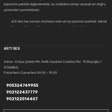
kapsamlı şekilde değerlendirip, bu isteklere cevap verecek en doğru
çözümleri sunmaktadır.
Artı Ses her zaman mümkün olan en iyi çözümü bulmak, teknik
özellikler, estetik ve kalite açısından bir adım daha ileriye taşımak için
çalışmaktadır. Toptan ve perakende satışlarında güler yüzlü ve
alanında uzmanlaşmış satış ve teknik servis personeliyle
müşterilerinin güvenini kazanarak bugünlere gelmiş ve sektördeki
ARTI SES
saygıdeğer yerini kazanmıştır.
Artı Ses, güler yüzü ve deneyimi ile bu gün ve gelecekte
Adres : Evliya Çelebi Mh. Refik Saydam Caddesi No : 15 Beyoğlu /
güvenebileceğiniz bir tercihtir.
İSTANBUL
Pazartesi-Cumartesi 09:00 – 19:00
905324749955
902122437779
902122514407