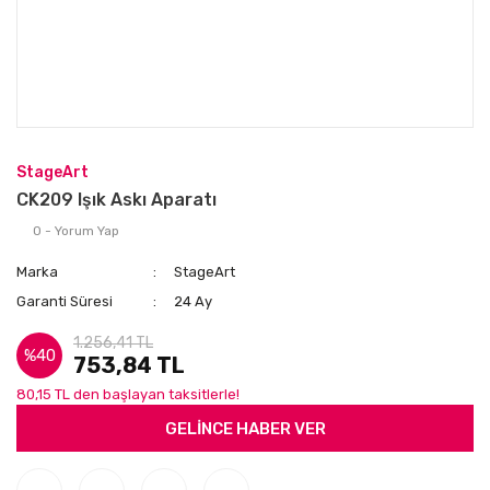
StageArt
CK209 Işık Askı Aparatı
0 - Yorum Yap
Marka
StageArt
Garanti Süresi
24 Ay
1.256,41 TL
%40
753,84 TL
80,15 TL den başlayan taksitlerle!
GELİNCE HABER VER