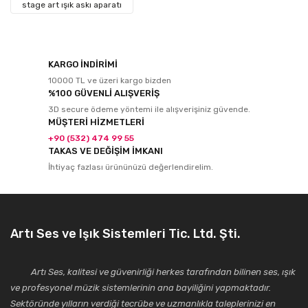
stage art ışık askı aparatı
KARGO İNDİRİMİ
10000 TL ve üzeri kargo bizden
%100 GÜVENLİ ALIŞVERİŞ
3D secure ödeme yöntemi ile alışverişiniz güvende.
MÜŞTERİ HİZMETLERİ
+90 (532) 474 99 55
TAKAS VE DEĞİŞİM İMKANI
İhtiyaç fazlası ürününüzü değerlendirelim.
Artı Ses ve Işık Sistemleri Tic. Ltd. Şti.
Artı Ses, kalitesi ve güvenirliği herkes tarafından bilinen ses, ışık
ve profesyonel müzik sistemlerinin ana bayiliğini yapmaktadır.
Sektöründe yılların verdiği tecrübe ve uzmanlıkla taleplerinizi en