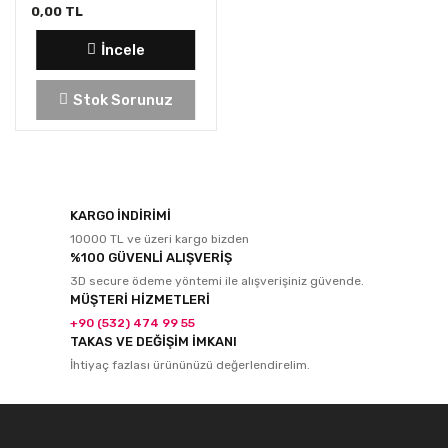
0,00 TL
İncele
Stok Sorunuz
KARGO İNDİRİMİ
10000 TL ve üzeri kargo bizden
%100 GÜVENLİ ALIŞVERİŞ
3D secure ödeme yöntemi ile alışverişiniz güvende.
MÜŞTERİ HİZMETLERİ
+90 (532) 474 99 55
TAKAS VE DEĞİŞİM İMKANI
İhtiyaç fazlası ürününüzü değerlendirelim.