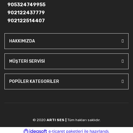
905324749955
902122437779
902122514407
HAKKIMIZDA
MÜŞTERİ SERVİSİ
POPÜLER KATEGORİLER
© 2020
ARTI SES |
Tüm hakları saklıdır.
ile
ideasoft
e-