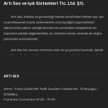
Artı Ses ve Işık Sistemleri Tic. Ltd. Şti.
Artı Ses, kalitesi ve güvenirliği herkes tarafından bilinen ses, ışık
ve profesyonel müzik sistemlerinin ana bayiliğini yapmaktadır.
Sektöründe yılların verdiği tecrübe ve uzmanlıkla taleplerinizi en
kapsamlı şekilde değerlendirip, bu isteklere cevap verecek en doğru
çözümleri sunmaktadır.
Artı Ses her zaman mümkün olan en iyi çözümü bulmak, teknik
özellikler, estetik ve kalite açısından bir adım daha ileriye taşımak için
çalışmaktadır. Toptan ve perakende satışlarında güler yüzlü ve
alanında uzmanlaşmış satış ve teknik servis personeliyle
müşterilerinin güvenini kazanarak bugünlere gelmiş ve sektördeki
ARTI SES
saygıdeğer yerini kazanmıştır.
Artı Ses, güler yüzü ve deneyimi ile bu gün ve gelecekte
Adres : Evliya Çelebi Mh. Refik Saydam Caddesi No : 15 Beyoğlu /
güvenebileceğiniz bir tercihtir.
İSTANBUL
Pazartesi-Cumartesi 09:00 – 19:00