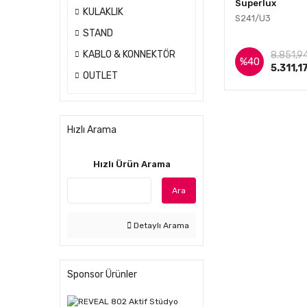
Superlux
KULAKLIK
S241/U3
STAND
İnce
KABLO & KONNEKTÖR
8.851,9
%40
5.311,1
OUTLET
Hızlı Arama
Hızlı Ürün Arama
Ara
Detaylı Arama
Sponsor Ürünler