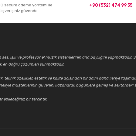
3D secure ödeme yöntemi ile
+90 (532) 474 99 55
alışverişiniz güvende.
ses, ışık ve profesyonel müzik sistemlerinin ana bayiliğini yapmaktadır. Se
cek en doğru çözümleri sunmaktadır.
k özellikler, estetik ve kalite açısından bir adım daha ileriye taşımak 
neliyle müşterilerinin güvenini kazanarak bugünlere gelmiş ve sektördeki s
ebileceğiniz bir tercihtir.