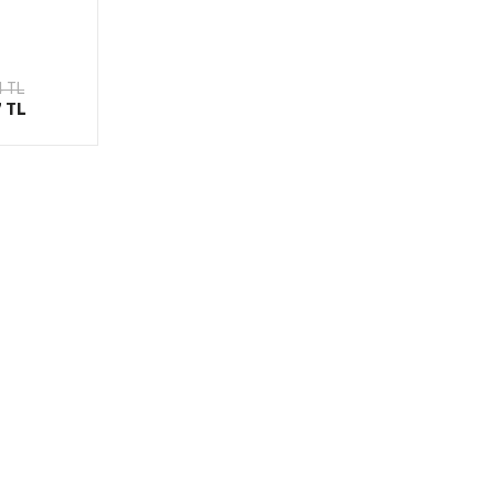
le
4 TL
7 TL