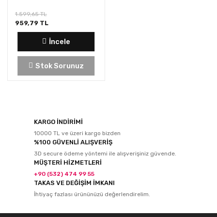
1.599,65 TL
959,79 TL
İncele
Stok Sorunuz
KARGO İNDİRİMİ
10000 TL ve üzeri kargo bizden
%100 GÜVENLİ ALIŞVERİŞ
3D secure ödeme yöntemi ile alışverişiniz güvende.
MÜŞTERİ HİZMETLERİ
+90 (532) 474 99 55
TAKAS VE DEĞİŞİM İMKANI
İhtiyaç fazlası ürününüzü değerlendirelim.