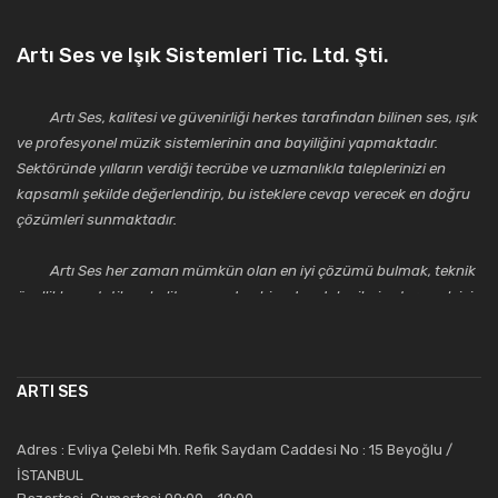
Artı Ses ve Işık Sistemleri Tic. Ltd. Şti.
Artı Ses, kalitesi ve güvenirliği herkes tarafından bilinen ses, ışık
ve profesyonel müzik sistemlerinin ana bayiliğini yapmaktadır.
Sektöründe yılların verdiği tecrübe ve uzmanlıkla taleplerinizi en
kapsamlı şekilde değerlendirip, bu isteklere cevap verecek en doğru
çözümleri sunmaktadır.
Artı Ses her zaman mümkün olan en iyi çözümü bulmak, teknik
özellikler, estetik ve kalite açısından bir adım daha ileriye taşımak için
çalışmaktadır. Toptan ve perakende satışlarında güler yüzlü ve
alanında uzmanlaşmış satış ve teknik servis personeliyle
müşterilerinin güvenini kazanarak bugünlere gelmiş ve sektördeki
ARTI SES
saygıdeğer yerini kazanmıştır.
Artı Ses, güler yüzü ve deneyimi ile bu gün ve gelecekte
Adres : Evliya Çelebi Mh. Refik Saydam Caddesi No : 15 Beyoğlu /
güvenebileceğiniz bir tercihtir.
İSTANBUL