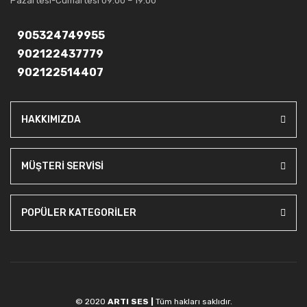
Pazartesi-Cumartesi 09:00 – 19:00
905324749955
902122437779
902122514407
HAKKIMIZDA
MÜŞTERİ SERVİSİ
POPÜLER KATEGORİLER
© 2020
ARTI SES |
Tüm hakları saklıdır.