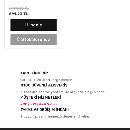
1.485,39 TL
891,23 TL
İncele
Stok Sorunuz
KARGO İNDİRİMİ
10000 TL ve üzeri kargo bizden
%100 GÜVENLİ ALIŞVERİŞ
3D secure ödeme yöntemi ile alışverişiniz güvende.
MÜŞTERİ HİZMETLERİ
+90 (532) 474 99 55
TAKAS VE DEĞİŞİM İMKANI
İhtiyaç fazlası ürününüzü değerlendirelim.