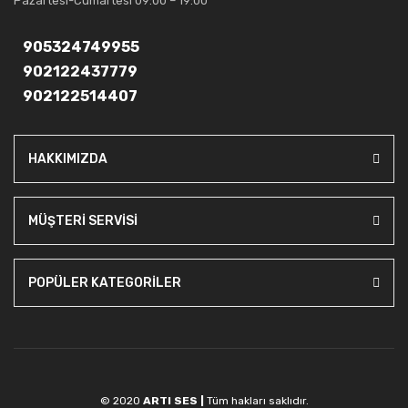
Pazartesi-Cumartesi 09:00 – 19:00
905324749955
902122437779
902122514407
HAKKIMIZDA
MÜŞTERİ SERVİSİ
POPÜLER KATEGORİLER
© 2020
ARTI SES |
Tüm hakları saklıdır.