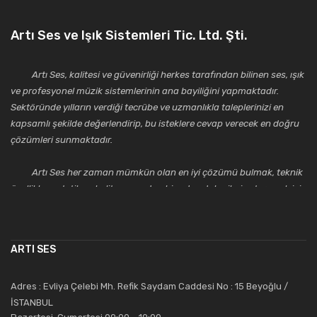
Artı Ses ve Işık Sistemleri Tic. Ltd. Şti.
Artı Ses, kalitesi ve güvenirliği herkes tarafından bilinen ses, ışık
ve profesyonel müzik sistemlerinin ana bayiliğini yapmaktadır.
Sektöründe yılların verdiği tecrübe ve uzmanlıkla taleplerinizi en
kapsamlı şekilde değerlendirip, bu isteklere cevap verecek en doğru
çözümleri sunmaktadır.
Artı Ses her zaman mümkün olan en iyi çözümü bulmak, teknik
özellikler, estetik ve kalite açısından bir adım daha ileriye taşımak için
çalışmaktadır. Toptan ve perakende satışlarında güler yüzlü ve
alanında uzmanlaşmış satış ve teknik servis personeliyle
müşterilerinin güvenini kazanarak bugünlere gelmiş ve sektördeki
ARTI SES
saygıdeğer yerini kazanmıştır.
Artı Ses, güler yüzü ve deneyimi ile bu gün ve gelecekte
Adres : Evliya Çelebi Mh. Refik Saydam Caddesi No : 15 Beyoğlu /
güvenebileceğiniz bir tercihtir.
İSTANBUL