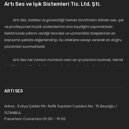
Artı Ses ve Işık Sistemleri Tic. Ltd. Şti.
Artı Ses, kalitesi ve güvenirliği herkes tarafından bilinen ses, ışık
ve profesyonel müzik sistemlerinin ana bayiliğini yapmaktadır.
Sektöründe yılların verdiği tecrübe ve uzmanlıkla taleplerinizi en
kapsamlı şekilde değerlendirip, bu isteklere cevap verecek en doğru
çözümleri sunmaktadır.
Artı Ses her zaman mümkün olan en iyi çözümü bulmak, teknik
özellikler, estetik ve kalite açısından bir adım daha ileriye taşımak için
çalışmaktadır. Toptan ve perakende satışlarında güler yüzlü ve
alanında uzmanlaşmış satış ve teknik servis personeliyle
müşterilerinin güvenini kazanarak bugünlere gelmiş ve sektördeki
ARTI SES
saygıdeğer yerini kazanmıştır.
Artı Ses, güler yüzü ve deneyimi ile bu gün ve gelecekte
Adres : Evliya Çelebi Mh. Refik Saydam Caddesi No : 15 Beyoğlu /
güvenebileceğiniz bir tercihtir.
İSTANBUL
Pazartesi-Cumartesi 09:00 – 19:00