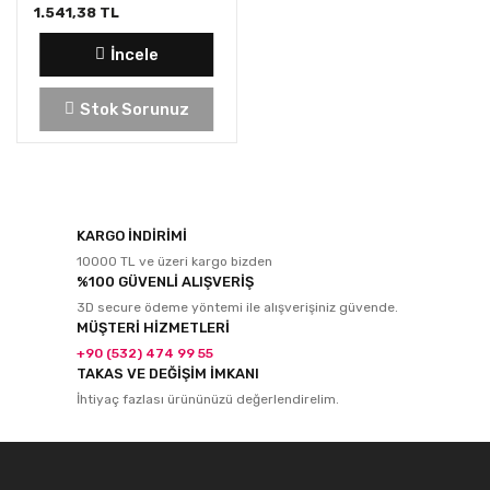
1.541,38 TL
İncele
Stok Sorunuz
KARGO İNDİRİMİ
10000 TL ve üzeri kargo bizden
%100 GÜVENLİ ALIŞVERİŞ
3D secure ödeme yöntemi ile alışverişiniz güvende.
MÜŞTERİ HİZMETLERİ
+90 (532) 474 99 55
TAKAS VE DEĞİŞİM İMKANI
İhtiyaç fazlası ürününüzü değerlendirelim.