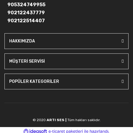
905324749955
902122437779
902122514407
HAKKIMIZDA
MÜŞTERİ SERVİSİ
POPÜLER KATEGORİLER
© 2020
ARTI SES |
Tüm hakları saklıdır.
ile
ideasoft
e-