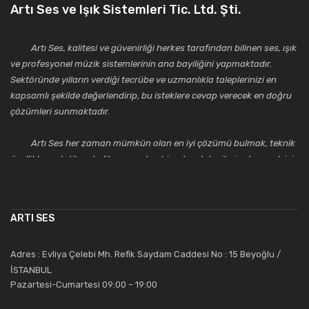
Artı Ses ve Işık Sistemleri Tic. Ltd. Şti.
Artı Ses, kalitesi ve güvenirliği herkes tarafından bilinen ses, ışık
ve profesyonel müzik sistemlerinin ana bayiliğini yapmaktadır.
Sektöründe yılların verdiği tecrübe ve uzmanlıkla taleplerinizi en
kapsamlı şekilde değerlendirip, bu isteklere cevap verecek en doğru
çözümleri sunmaktadır.
Artı Ses her zaman mümkün olan en iyi çözümü bulmak, teknik
özellikler, estetik ve kalite açısından bir adım daha ileriye taşımak için
çalışmaktadır. Toptan ve perakende satışlarında güler yüzlü ve
alanında uzmanlaşmış satış ve teknik servis personeliyle
müşterilerinin güvenini kazanarak bugünlere gelmiş ve sektördeki
ARTI SES
saygıdeğer yerini kazanmıştır.
Artı Ses, güler yüzü ve deneyimi ile bu gün ve gelecekte
Adres : Evliya Çelebi Mh. Refik Saydam Caddesi No : 15 Beyoğlu /
güvenebileceğiniz bir tercihtir.
İSTANBUL
Pazartesi-Cumartesi 09:00 – 19:00