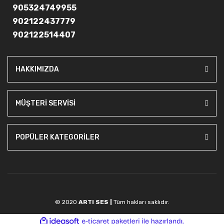
905324749955
902122437779
902122514407
HAKKIMIZDA
MÜŞTERİ SERVİSİ
POPÜLER KATEGORİLER
© 2020
ARTI SES |
Tüm hakları saklıdır.
ile
ideasoft
e-