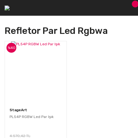
Refletor Par Led Rgbwa
%40
StageArt
PL54P RGBW Led Par Işık
4.570,42 TL