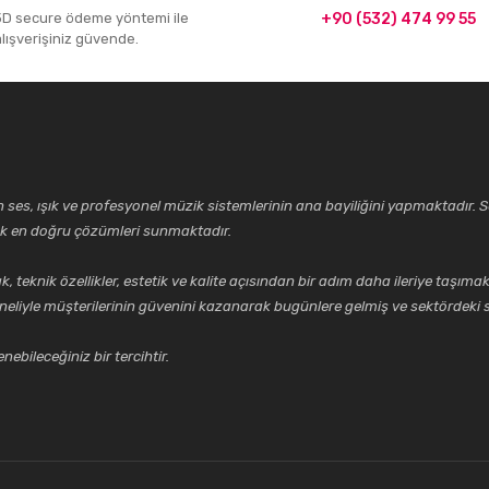
3D secure ödeme yöntemi ile
+90 (532) 474 99 55
alışverişiniz güvende.
ses, ışık ve profesyonel müzik sistemlerinin ana bayiliğini yapmaktadır. Se
cek en doğru çözümleri sunmaktadır.
k özellikler, estetik ve kalite açısından bir adım daha ileriye taşımak 
neliyle müşterilerinin güvenini kazanarak bugünlere gelmiş ve sektördeki s
ebileceğiniz bir tercihtir.