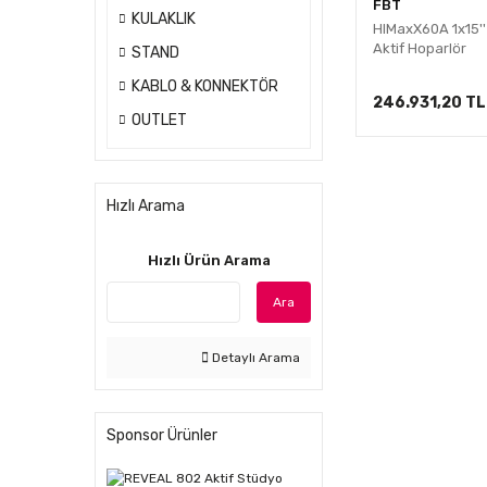
FBT
KULAKLIK
HIMaxX60A 1x15''
İnce
Aktif Hoparlör
STAND
KABLO & KONNEKTÖR
246.931,20 TL
OUTLET
Hızlı Arama
Hızlı Ürün Arama
Ara
Detaylı Arama
Sponsor Ürünler