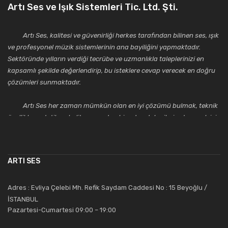
Artı Ses ve Işık Sistemleri Tic. Ltd. Şti.
Artı Ses, kalitesi ve güvenirliği herkes tarafından bilinen ses, ışık
ve profesyonel müzik sistemlerinin ana bayiliğini yapmaktadır.
Sektöründe yılların verdiği tecrübe ve uzmanlıkla taleplerinizi en
kapsamlı şekilde değerlendirip, bu isteklere cevap verecek en doğru
çözümleri sunmaktadır.
Artı Ses her zaman mümkün olan en iyi çözümü bulmak, teknik
özellikler, estetik ve kalite açısından bir adım daha ileriye taşımak için
çalışmaktadır. Toptan ve perakende satışlarında güler yüzlü ve
alanında uzmanlaşmış satış ve teknik servis personeliyle
müşterilerinin güvenini kazanarak bugünlere gelmiş ve sektördeki
ARTI SES
saygıdeğer yerini kazanmıştır.
Artı Ses, güler yüzü ve deneyimi ile bu gün ve gelecekte
Adres : Evliya Çelebi Mh. Refik Saydam Caddesi No : 15 Beyoğlu /
güvenebileceğiniz bir tercihtir.
İSTANBUL
Pazartesi-Cumartesi 09:00 – 19:00