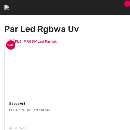
Par Led Rgbwa Uv
%40
StageArt
PL54P RGBW Led Par Işık
4.570,42 TL