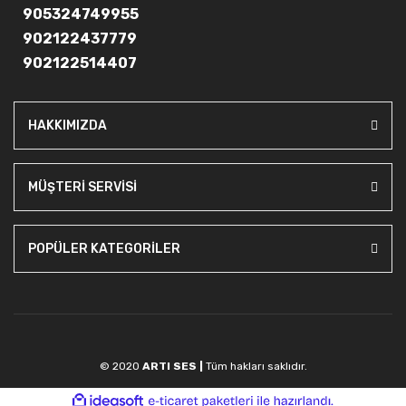
905324749955
902122437779
902122514407
HAKKIMIZDA
MÜŞTERİ SERVİSİ
POPÜLER KATEGORİLER
© 2020
ARTI SES |
Tüm hakları saklıdır.
ile
ideasoft
e-