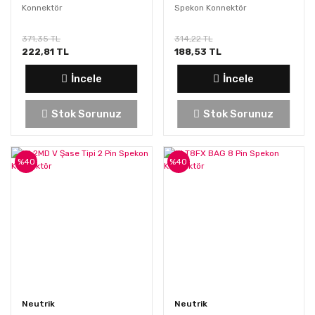
Konnektör
Spekon Konnektör
371,35 TL
314,22 TL
222,81 TL
188,53 TL
İncele
İncele
Stok Sorunuz
Stok Sorunuz
%40
%40
Neutrik
Neutrik