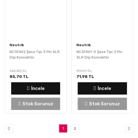
Neutrik
Neutrik
NC3FAV2 Şase Tipi 3 Pin XLR
NC3FAV1-0 Şase Tipi 3 Pin
Dişi Konnektör
XLR Dişi Konnektör
142,83 TL
119,97 TL
85,70 TL
71,98 TL
İncele
İncele
Stok Sorunuz
Stok Sorunuz
1
2