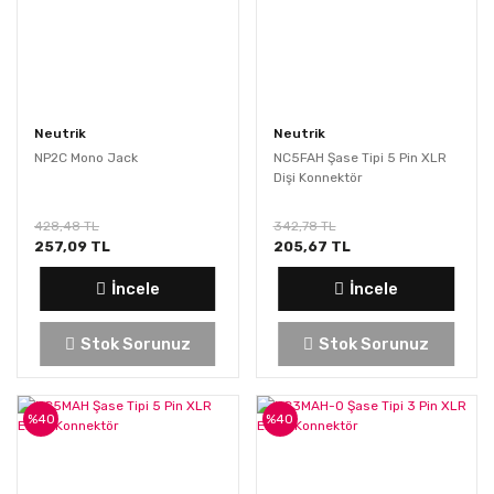
Neutrik
Neutrik
NP2C Mono Jack
NC5FAH Şase Tipi 5 Pin XLR
Dişi Konnektör
428,48 TL
342,78 TL
257,09 TL
205,67 TL
İncele
İncele
Stok Sorunuz
Stok Sorunuz
%40
%40