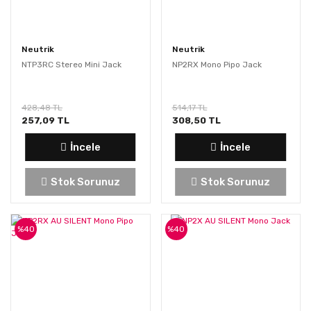
Neutrik
Neutrik
NTP3RC Stereo Mini Jack
NP2RX Mono Pipo Jack
428,48 TL
514,17 TL
257,09 TL
308,50 TL
İncele
İncele
Stok Sorunuz
Stok Sorunuz
%40
%40