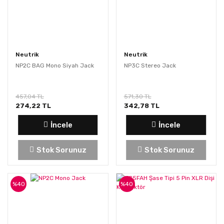
Neutrik
Neutrik
NP2C BAG Mono Siyah Jack
NP3C Stereo Jack
457,04 TL
571,30 TL
274,22 TL
342,78 TL
İncele
İncele
Stok Sorunuz
Stok Sorunuz
%40
%40