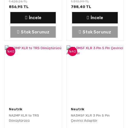
1.428,26 TL
1.313,99 TL
856,95 TL
788,40 TL
İncele
İncele
Stok Sorunuz
Stok Sorunuz
%40
%40
Neutrik
Neutrik
NA2MP XLR to TRS
NA3M5F XLR 3 Pin 5 Pin
Dönüştürücü
Çevirici Adaptör