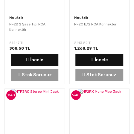
Neutrik
Neutrik
NF2D 2 Şase Tipi RCA
NF2C B/2 RCA Konnektör
Konnektör
514,17 TL
2.113,82 TL
308,50 TL
1.268,29 TL
İncele
İncele
Stok Sorunuz
Stok Sorunuz
%40
%40