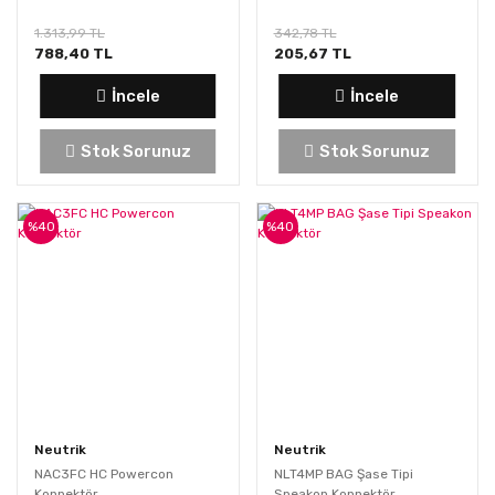
1.313,99 TL
342,78 TL
788,40 TL
205,67 TL
İncele
İncele
Stok Sorunuz
Stok Sorunuz
%40
%40
Neutrik
Neutrik
NAC3FC HC Powercon
NLT4MP BAG Şase Tipi
Konnektör
Speakon Konnektör