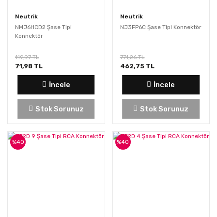
Neutrik
Neutrik
NMJ6HCD2 Şase Tipi
NJ3FP6C Şase Tipi Konnektör
Konnektör
119,97 TL
771,26 TL
71,98 TL
462,75 TL
İncele
İncele
Stok Sorunuz
Stok Sorunuz
%40
%40