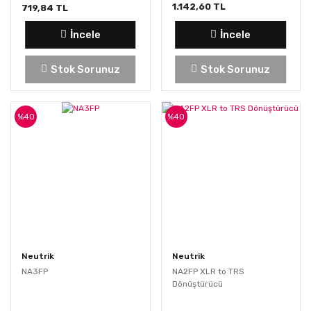
1.142,60 TL
719,84 TL
İncele
İncele
Stok Sorunuz
Stok Sorunuz
%40
%40
Neutrik
Neutrik
NA3FP
NA2FP XLR to TRS
Dönüştürücü