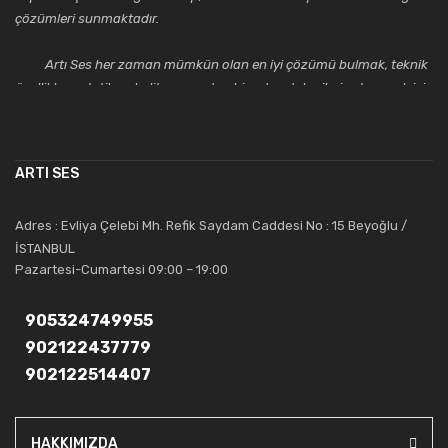
çözümleri sunmaktadır.
Artı Ses her zaman mümkün olan en iyi çözümü bulmak, teknik
özellikler, estetik ve kalite açısından bir adım daha ileriye taşımak için
çalışmaktadır. Toptan ve perakende satışlarında güler yüzlü ve
alanında uzmanlaşmış satış ve teknik servis personeliyle
müşterilerinin güvenini kazanarak bugünlere gelmiş ve sektördeki
ARTI SES
saygıdeğer yerini kazanmıştır.
Artı Ses, güler yüzü ve deneyimi ile bu gün ve gelecekte
Adres : Evliya Çelebi Mh. Refik Saydam Caddesi No : 15 Beyoğlu /
güvenebileceğiniz bir tercihtir.
İSTANBUL
Pazartesi-Cumartesi 09:00 – 19:00
905324749955
902122437779
902122514407
HAKKIMIZDA