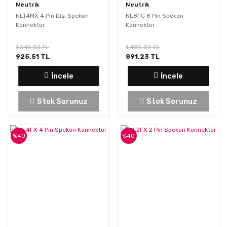
Neutrik
Neutrik
NLT4MX 4 Pin Dişi Spekon
NL8FC 8 Pin Spekon
Konnektör
Konnektör
1.542,52 TL
1.485,39 TL
925,51 TL
891,23 TL
İncele
İncele
Stok Sorunuz
Stok Sorunuz
%40
%40