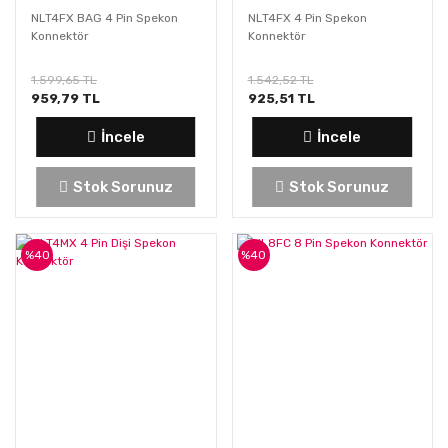
NLT4FX BAG 4 Pin Spekon
NLT4FX 4 Pin Spekon
Konnektör
Konnektör
1.599,65 TL
1.542,52 TL
959,79 TL
925,51 TL
İncele
İncele
Stok Sorunuz
Stok Sorunuz
%40
%40