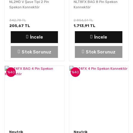
NL2MD V Şase Tipi 2 Pin
NLT8FX BAG 8 Pin Spekon
Spekon Konnektör
Konnektör
342,78 TL
2.856,51 TL
205,67 TL
1.713,91 TL
İncele
İncele
Stok Sorunuz
Stok Sorunuz
%40
%40
Neutrik
Neutrik