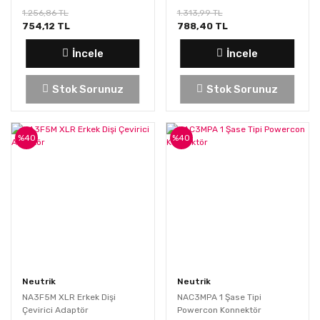
1.256,86 TL
1.313,99 TL
754,12 TL
788,40 TL
İncele
İncele
Stok Sorunuz
Stok Sorunuz
%40
%40
Neutrik
Neutrik
NA3F5M XLR Erkek Dişi
NAC3MPA 1 Şase Tipi
Çevirici Adaptör
Powercon Konnektör