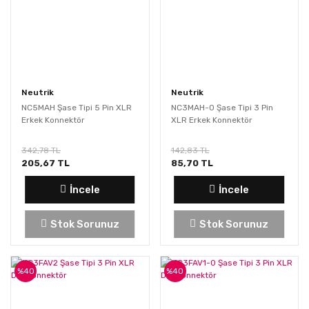
Neutrik
Neutrik
NC5MAH Şase Tipi 5 Pin XLR
NC3MAH-0 Şase Tipi 3 Pin
Erkek Konnektör
XLR Erkek Konnektör
342,78 TL
142,83 TL
205,67 TL
85,70 TL
İncele
İncele
Stok Sorunuz
Stok Sorunuz
%40
%40