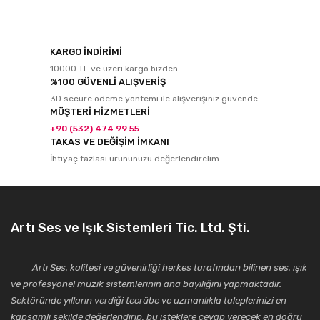
KARGO İNDİRİMİ
10000 TL ve üzeri kargo bizden
%100 GÜVENLİ ALIŞVERİŞ
3D secure ödeme yöntemi ile alışverişiniz güvende.
MÜŞTERİ HİZMETLERİ
+90 (532) 474 99 55
TAKAS VE DEĞİŞİM İMKANI
İhtiyaç fazlası ürününüzü değerlendirelim.
Artı Ses ve Işık Sistemleri Tic. Ltd. Şti.
Artı Ses, kalitesi ve güvenirliği herkes tarafından bilinen ses, ışık
ve profesyonel müzik sistemlerinin ana bayiliğini yapmaktadır.
Sektöründe yılların verdiği tecrübe ve uzmanlıkla taleplerinizi en
kapsamlı şekilde değerlendirip, bu isteklere cevap verecek en doğru