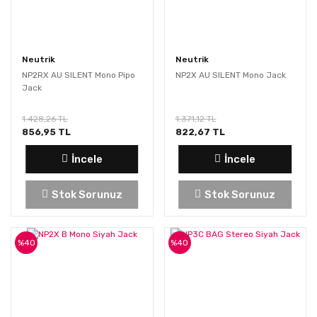
Neutrik
Neutrik
NP2RX AU SILENT Mono Pipo
NP2X AU SILENT Mono Jack
Jack
1.428,26 TL
1.371,12 TL
856,95 TL
822,67 TL
İncele
İncele
Stok Sorunuz
Stok Sorunuz
%40
%40