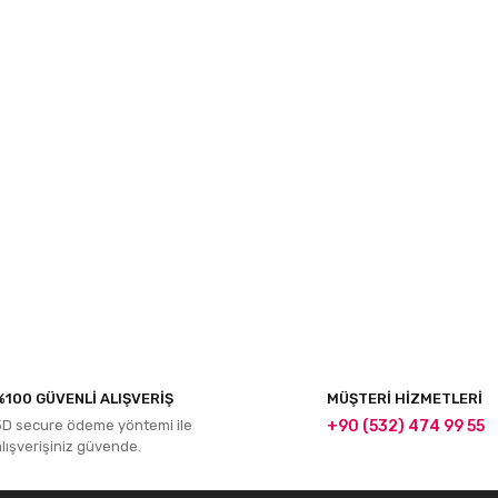
%100 GÜVENLİ ALIŞVERİŞ
MÜŞTERİ HİZMETLERİ
3D secure ödeme yöntemi ile
+90 (532) 474 99 55
alışverişiniz güvende.