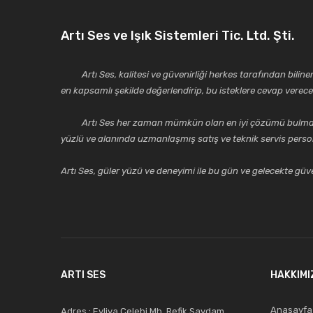
Artı Ses ve Işık Sistemleri Tic. Ltd. Şti.
Artı Ses, kalitesi ve güvenirliği herkes tarafından bilinen 
en kapsamlı şekilde değerlendirip, bu isteklere cevap vere
Artı Ses her zaman mümkün olan en iyi çözümü bulmak, tekni
yüzlü ve alanında uzmanlaşmış satış ve teknik servis perso
Artı Ses, güler yüzü ve deneyimi ile bu gün ve gelecekte güven
ARTI SES
HAKKIMI
Anasayfa
Adres : Evliya Çelebi Mh. Refik Saydam