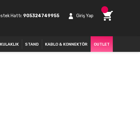
stek Hattı:
905324749955
Giriş Yap
KULAKLIK
STAND
KABLO & KONNEKTÖR
OUTLET