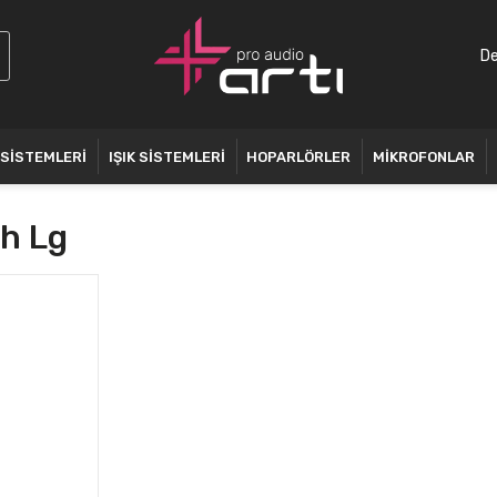
De
 SİSTEMLERİ
IŞIK SİSTEMLERİ
HOPARLÖRLER
MİKROFONLAR
sh Lg