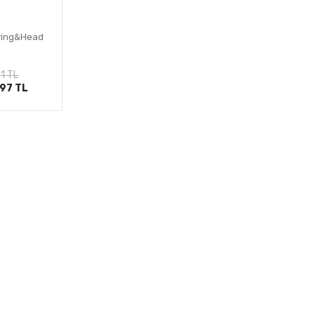
ving&Head
le
1 TL
,97 TL