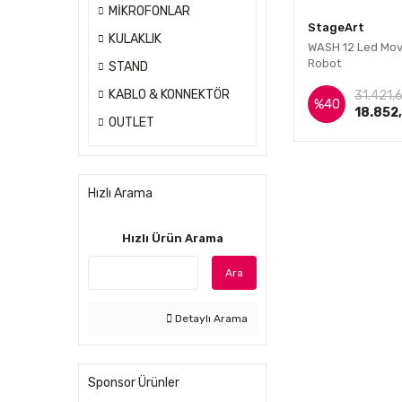
MİKROFONLAR
StageArt
KULAKLIK
WASH 12 Led Mo
Robot
STAND
İnce
KABLO & KONNEKTÖR
31.421,6
%40
18.852
OUTLET
Hızlı Arama
Hızlı Ürün Arama
Ara
Detaylı Arama
Sponsor Ürünler