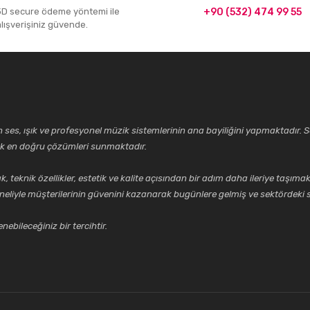
3D secure ödeme yöntemi ile
+90 (532) 474 99 55
alışverişiniz güvende.
ses, ışık ve profesyonel müzik sistemlerinin ana bayiliğini yapmaktadır. Se
cek en doğru çözümleri sunmaktadır.
k özellikler, estetik ve kalite açısından bir adım daha ileriye taşımak 
neliyle müşterilerinin güvenini kazanarak bugünlere gelmiş ve sektördeki s
ebileceğiniz bir tercihtir.