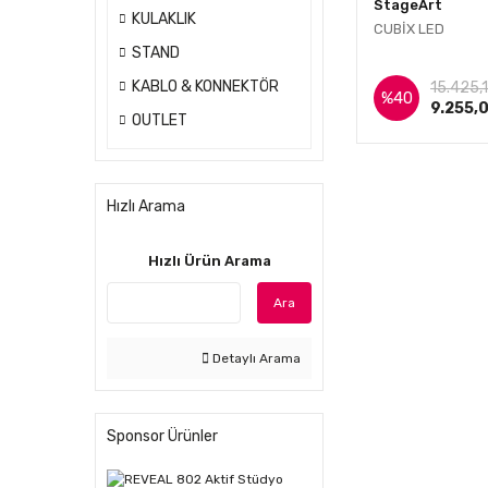
StageArt
KULAKLIK
CUBİX LED
STAND
İnce
KABLO & KONNEKTÖR
15.425,
%40
9.255,
OUTLET
Hızlı Arama
Hızlı Ürün Arama
Ara
Detaylı Arama
Sponsor Ürünler