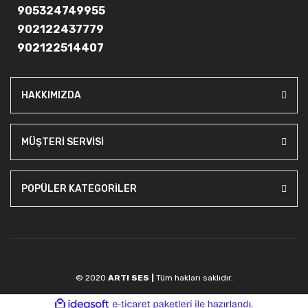
905324749955
902122437779
902122514407
HAKKIMIZDA
MÜŞTERİ SERVİSİ
POPÜLER KATEGORİLER
© 2020
ARTI SES |
Tüm hakları saklıdır.
ile
ideasoft
e-