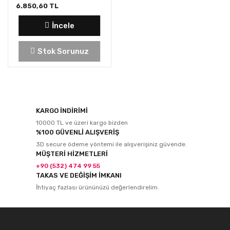
6.850,60 TL
İncele
Stok Sorunuz
KARGO İNDİRİMİ
10000 TL ve üzeri kargo bizden
%100 GÜVENLİ ALIŞVERİŞ
3D secure ödeme yöntemi ile alışverişiniz güvende.
MÜŞTERİ HİZMETLERİ
+90 (532) 474 99 55
TAKAS VE DEĞİŞİM İMKANI
İhtiyaç fazlası ürününüzü değerlendirelim.