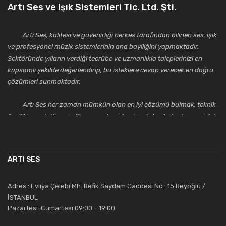
Artı Ses ve Işık Sistemleri Tic. Ltd. Şti.
Artı Ses, kalitesi ve güvenirliği herkes tarafından bilinen ses, ışık
ve profesyonel müzik sistemlerinin ana bayiliğini yapmaktadır.
Sektöründe yılların verdiği tecrübe ve uzmanlıkla taleplerinizi en
kapsamlı şekilde değerlendirip, bu isteklere cevap verecek en doğru
çözümleri sunmaktadır.
Artı Ses her zaman mümkün olan en iyi çözümü bulmak, teknik
özellikler, estetik ve kalite açısından bir adım daha ileriye taşımak için
çalışmaktadır. Toptan ve perakende satışlarında güler yüzlü ve
alanında uzmanlaşmış satış ve teknik servis personeliyle
müşterilerinin güvenini kazanarak bugünlere gelmiş ve sektördeki
ARTI SES
saygıdeğer yerini kazanmıştır.
Artı Ses, güler yüzü ve deneyimi ile bu gün ve gelecekte
Adres : Evliya Çelebi Mh. Refik Saydam Caddesi No : 15 Beyoğlu /
güvenebileceğiniz bir tercihtir.
İSTANBUL
Pazartesi-Cumartesi 09:00 – 19:00