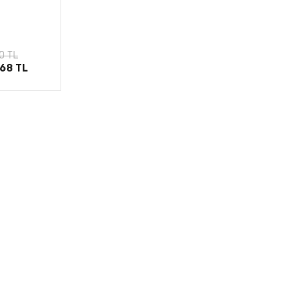
le
0 TL
,68 TL