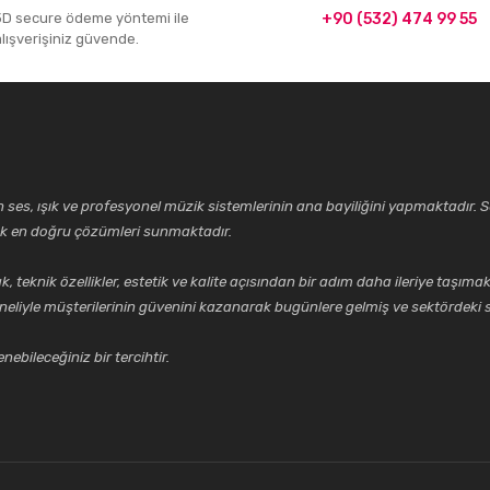
3D secure ödeme yöntemi ile
+90 (532) 474 99 55
alışverişiniz güvende.
ses, ışık ve profesyonel müzik sistemlerinin ana bayiliğini yapmaktadır. Se
cek en doğru çözümleri sunmaktadır.
k özellikler, estetik ve kalite açısından bir adım daha ileriye taşımak 
neliyle müşterilerinin güvenini kazanarak bugünlere gelmiş ve sektördeki s
ebileceğiniz bir tercihtir.