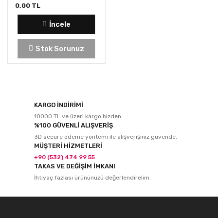
0,00 TL
İncele
Stok Sorunuz
KARGO İNDİRİMİ
10000 TL ve üzeri kargo bizden
%100 GÜVENLİ ALIŞVERİŞ
3D secure ödeme yöntemi ile alışverişiniz güvende.
MÜŞTERİ HİZMETLERİ
+90 (532) 474 99 55
TAKAS VE DEĞİŞİM İMKANI
İhtiyaç fazlası ürününüzü değerlendirelim.