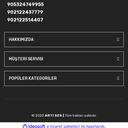
905324749955
902122437779
902122514407
HAKKIMIZDA
MÜŞTERİ SERVİSİ
POPÜLER KATEGORİLER
© 2020
ARTI SES |
Tüm hakları saklıdır.
ile
ideasoft
e-