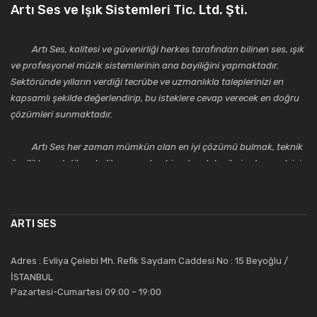
Artı Ses ve Işık Sistemleri Tic. Ltd. Şti.
Artı Ses, kalitesi ve güvenirliği herkes tarafından bilinen ses, ışık
ve profesyonel müzik sistemlerinin ana bayiliğini yapmaktadır.
Sektöründe yılların verdiği tecrübe ve uzmanlıkla taleplerinizi en
kapsamlı şekilde değerlendirip, bu isteklere cevap verecek en doğru
çözümleri sunmaktadır.
Artı Ses her zaman mümkün olan en iyi çözümü bulmak, teknik
özellikler, estetik ve kalite açısından bir adım daha ileriye taşımak için
çalışmaktadır. Toptan ve perakende satışlarında güler yüzlü ve
alanında uzmanlaşmış satış ve teknik servis personeliyle
müşterilerinin güvenini kazanarak bugünlere gelmiş ve sektördeki
ARTI SES
saygıdeğer yerini kazanmıştır.
Artı Ses, güler yüzü ve deneyimi ile bu gün ve gelecekte
Adres : Evliya Çelebi Mh. Refik Saydam Caddesi No : 15 Beyoğlu /
güvenebileceğiniz bir tercihtir.
İSTANBUL
Pazartesi-Cumartesi 09:00 – 19:00