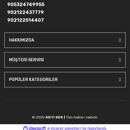
905324749955
902122437779
902122514407
HAKKIMIZDA
MÜŞTERİ SERVİSİ
POPÜLER KATEGORİLER
© 2020
ARTI SES |
Tüm hakları saklıdır.
ile
ideasoft
e-