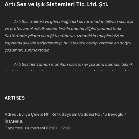
Artı Ses ve Işık Sistemleri Tic. Ltd. Şti.
Artı Ses, kalitesi ve güvenirliği herkes tarafından bilinen ses, ışık
ve profesyonel müzik sistemlerinin ana bayiliğini yapmaktadır.
Sektöründe yılların verdiği tecrübe ve uzmanlıkla taleplerinizi en
kapsamlı şekilde değerlendirip, bu isteklere cevap verecek en doğru
çözümleri sunmaktadır.
Artı Ses her zaman mümkün olan en iyi çözümü bulmak, teknik
özellikler, estetik ve kalite açısından bir adım daha ileriye taşımak için
çalışmaktadır. Toptan ve perakende satışlarında güler yüzlü ve
alanında uzmanlaşmış satış ve teknik servis personeliyle
müşterilerinin güvenini kazanarak bugünlere gelmiş ve sektördeki
ARTI SES
saygıdeğer yerini kazanmıştır.
Artı Ses, güler yüzü ve deneyimi ile bu gün ve gelecekte
Adres : Evliya Çelebi Mh. Refik Saydam Caddesi No : 15 Beyoğlu /
güvenebileceğiniz bir tercihtir.
İSTANBUL
Pazartesi-Cumartesi 09:00 – 19:00