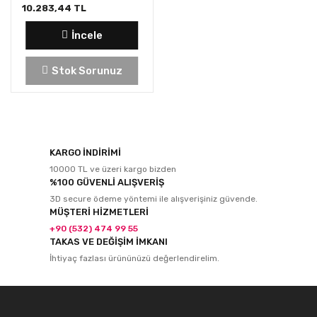
10.283,44 TL
İncele
Stok Sorunuz
KARGO İNDİRİMİ
10000 TL ve üzeri kargo bizden
%100 GÜVENLİ ALIŞVERİŞ
3D secure ödeme yöntemi ile alışverişiniz güvende.
MÜŞTERİ HİZMETLERİ
+90 (532) 474 99 55
TAKAS VE DEĞİŞİM İMKANI
İhtiyaç fazlası ürününüzü değerlendirelim.