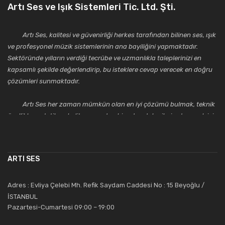
Artı Ses ve Işık Sistemleri Tic. Ltd. Şti.
Artı Ses, kalitesi ve güvenirliği herkes tarafından bilinen ses, ışık
ve profesyonel müzik sistemlerinin ana bayiliğini yapmaktadır.
Sektöründe yılların verdiği tecrübe ve uzmanlıkla taleplerinizi en
kapsamlı şekilde değerlendirip, bu isteklere cevap verecek en doğru
çözümleri sunmaktadır.
Artı Ses her zaman mümkün olan en iyi çözümü bulmak, teknik
özellikler, estetik ve kalite açısından bir adım daha ileriye taşımak için
çalışmaktadır. Toptan ve perakende satışlarında güler yüzlü ve
alanında uzmanlaşmış satış ve teknik servis personeliyle
müşterilerinin güvenini kazanarak bugünlere gelmiş ve sektördeki
ARTI SES
saygıdeğer yerini kazanmıştır.
Artı Ses, güler yüzü ve deneyimi ile bu gün ve gelecekte
Adres : Evliya Çelebi Mh. Refik Saydam Caddesi No : 15 Beyoğlu /
güvenebileceğiniz bir tercihtir.
İSTANBUL
Pazartesi-Cumartesi 09:00 – 19:00