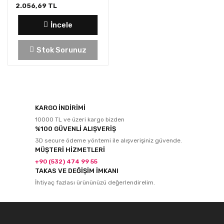
2.056,69 TL
İncele
Stok Sorunuz
KARGO İNDİRİMİ
10000 TL ve üzeri kargo bizden
%100 GÜVENLİ ALIŞVERİŞ
3D secure ödeme yöntemi ile alışverişiniz güvende.
MÜŞTERİ HİZMETLERİ
+90 (532) 474 99 55
TAKAS VE DEĞİŞİM İMKANI
İhtiyaç fazlası ürününüzü değerlendirelim.