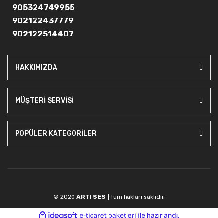
905324749955
902122437779
902122514407
HAKKIMIZDA
MÜŞTERİ SERVİSİ
POPÜLER KATEGORİLER
© 2020
ARTI SES |
Tüm hakları saklıdır.
ile
ideasoft
e-