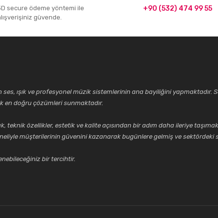
3D secure ödeme yöntemi ile
+90 (532) 474 99 55
alışverişiniz güvende.
ses, ışık ve profesyonel müzik sistemlerinin ana bayiliğini yapmaktadır. Se
cek en doğru çözümleri sunmaktadır.
k özellikler, estetik ve kalite açısından bir adım daha ileriye taşımak 
neliyle müşterilerinin güvenini kazanarak bugünlere gelmiş ve sektördeki s
ebileceğiniz bir tercihtir.