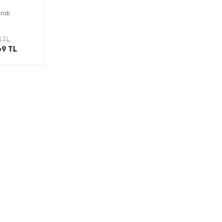
andı
le
1 TL
69 TL