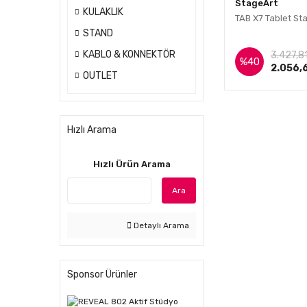
StageArt
KULAKLIK
TAB X7 Tablet St
STAND
İnce
KABLO & KONNEKTÖR
3.427,8
%40
2.056,
OUTLET
Hızlı Arama
Hızlı Ürün Arama
Ara
Detaylı Arama
Sponsor Ürünler