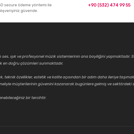
3D secure ödeme yöntemi ile
+90 (532) 474 99 55
alışverişiniz güvende.
ses, ışık ve profesyonel müzik sistemlerinin ana bayiliğini yapmaktadır. Se
cek en doğru çözümleri sunmaktadır.
k özellikler, estetik ve kalite açısından bir adım daha ileriye taşımak 
neliyle müşterilerinin güvenini kazanarak bugünlere gelmiş ve sektördeki s
ebileceğiniz bir tercihtir.