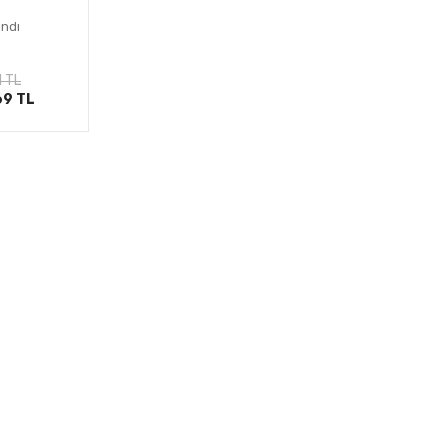
andı
le
1 TL
69 TL