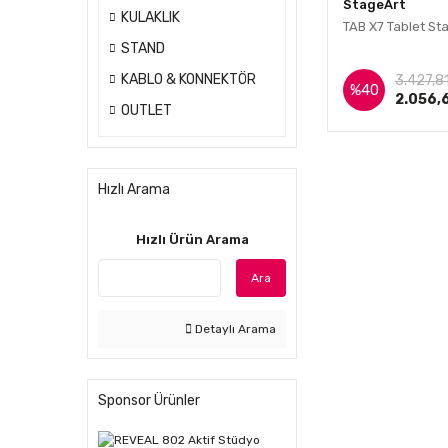
StageArt
KULAKLIK
TAB X7 Tablet St
STAND
İnce
KABLO & KONNEKTÖR
3.427,8
%40
2.056,
OUTLET
Hızlı Arama
Hızlı Ürün Arama
Ara
Detaylı Arama
Sponsor Ürünler