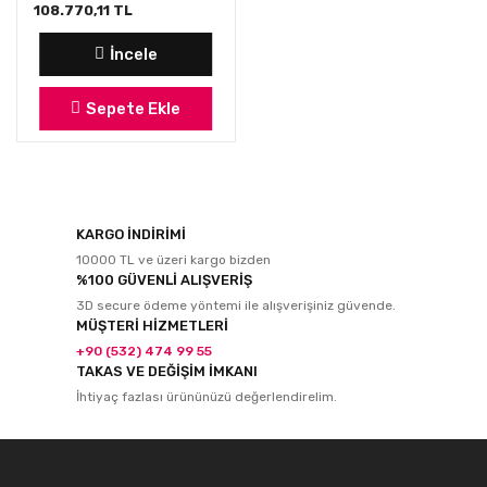
108.770,11 TL
İncele
Sepete Ekle
KARGO İNDİRİMİ
10000 TL ve üzeri kargo bizden
%100 GÜVENLİ ALIŞVERİŞ
3D secure ödeme yöntemi ile alışverişiniz güvende.
MÜŞTERİ HİZMETLERİ
+90 (532) 474 99 55
TAKAS VE DEĞİŞİM İMKANI
İhtiyaç fazlası ürününüzü değerlendirelim.