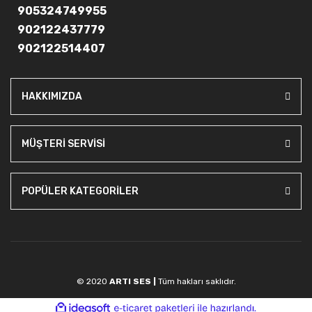
905324749955
902122437779
902122514407
HAKKIMIZDA
MÜŞTERİ SERVİSİ
POPÜLER KATEGORİLER
© 2020
ARTI SES |
Tüm hakları saklıdır.
ile
ideasoft
e-