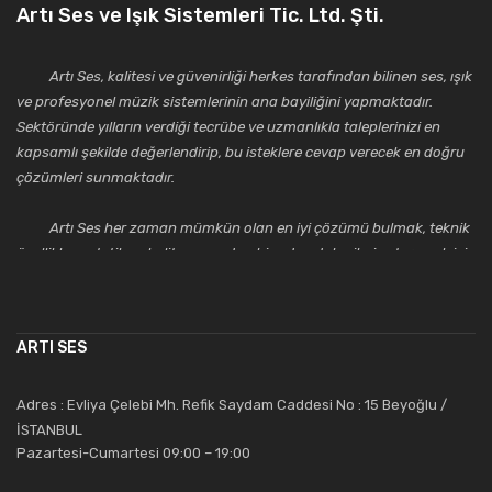
Artı Ses ve Işık Sistemleri Tic. Ltd. Şti.
Artı Ses, kalitesi ve güvenirliği herkes tarafından bilinen ses, ışık
ve profesyonel müzik sistemlerinin ana bayiliğini yapmaktadır.
Sektöründe yılların verdiği tecrübe ve uzmanlıkla taleplerinizi en
kapsamlı şekilde değerlendirip, bu isteklere cevap verecek en doğru
çözümleri sunmaktadır.
Artı Ses her zaman mümkün olan en iyi çözümü bulmak, teknik
özellikler, estetik ve kalite açısından bir adım daha ileriye taşımak için
çalışmaktadır. Toptan ve perakende satışlarında güler yüzlü ve
alanında uzmanlaşmış satış ve teknik servis personeliyle
müşterilerinin güvenini kazanarak bugünlere gelmiş ve sektördeki
ARTI SES
saygıdeğer yerini kazanmıştır.
Artı Ses, güler yüzü ve deneyimi ile bu gün ve gelecekte
Adres : Evliya Çelebi Mh. Refik Saydam Caddesi No : 15 Beyoğlu /
güvenebileceğiniz bir tercihtir.
İSTANBUL
Pazartesi-Cumartesi 09:00 – 19:00